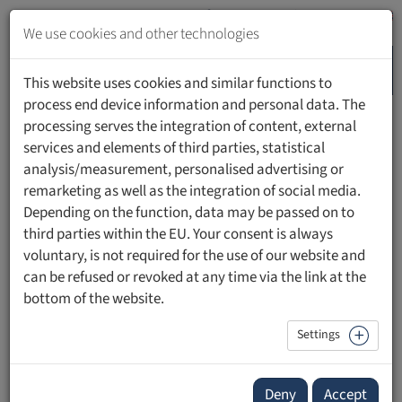
Jump
to
We use cookies and other technologies
content
MENU
Jump
This website uses cookies and similar functions to
to
process end device information and personal data. The
navigation
processing serves the integration of content, external
HOME
PEOPLE
services and elements of third parties, statistical
analysis/measurement, personalised advertising or
remarketing as well as the integration of social media.
Depending on the function, data may be passed on to
third parties within the EU. Your consent is always
Dr. Carlo Piltz
voluntary, is not required for the use of our website and
can be refused or revoked at any time via the link at the
Rechtsanwalt und Partner | Piltz Legal Berlin
bottom of the website.
Piltz Rechtsanwälte PartGmbB, Berlin
Settings
Dr. Carlo Piltz
, Gründungspartner der Kanzlei Piltz Legal,
Deny
Accept