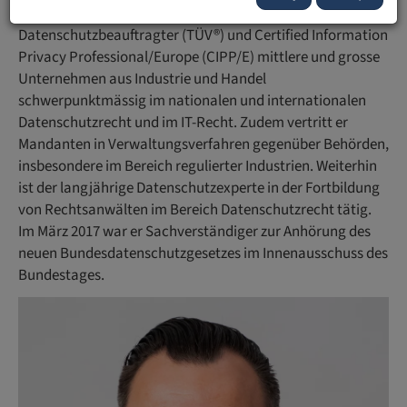
berät als Rechtsanwalt, zertifizierter
Datenschutzbeauftragter (TÜV®) und Certified Information
Privacy Professional/Europe (CIPP/E) mittlere und grosse
Unternehmen aus Industrie und Handel
schwerpunktmässig im nationalen und internationalen
Datenschutzrecht und im IT-Recht. Zudem vertritt er
Mandanten in Verwaltungsverfahren gegenüber Behörden,
insbesondere im Bereich regulierter Industrien. Weiterhin
ist der langjährige Datenschutzexperte in der Fortbildung
von Rechtsanwälten im Bereich Datenschutzrecht tätig.
Im März 2017 war er Sachverständiger zur Anhörung des
neuen Bundesdatenschutzgesetzes im Innenausschuss des
Bundestages.