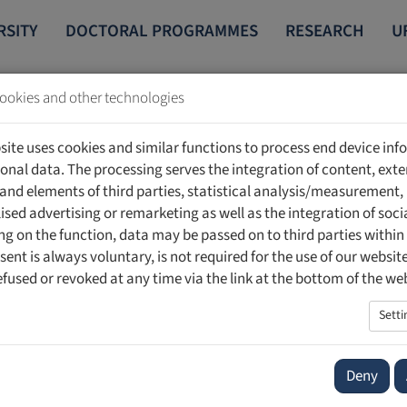
RSITY
DOCTORAL PROGRAMMES
RESEARCH
U
ookies and other technologies
site uses cookies and similar functions to process end device in
onal data. The processing serves the integration of content, exte
 and elements of third parties, statistical analysis/measurement,
ised advertising or remarketing as well as the integration of soci
ara
g on the function, data may be passed on to third parties within
sent is always voluntary, is not required for the use of our websit
Officer| InfoGuard AG
efused or revoked at any time via the link at the bottom of the we
Setti
 Chief Consulting Officer beim Schweizer Cyber Security Experten
t über 30 Jahre Erfahrung im Bereich der IT- und Cyber Security. 
Deny
chäftsleitung und leitet ein Team von 50 erfahrenen