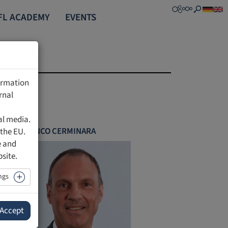
FL ACADEMY
EVENTS
formation
rnal
al media.
FRANCO CERMINARA
 the EU.
e and
bsite.
ngs
Er
Accept