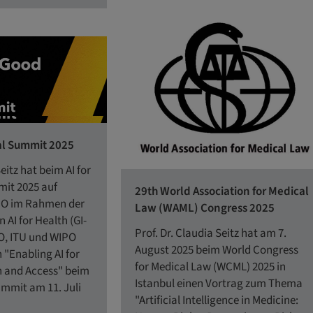
al Summit 2025
Seitz hat beim AI for
it 2025 auf
29th World Association for Medical
HO im Rahmen der
Law (WAML) Congress 2025
n AI for Health (GI-
Prof. Dr. Claudia Seitz hat am 7.
O, ITU und WIPO
August 2025 beim World Congress
 "Enabling AI for
for Medical Law (WCML) 2025 in
n and Access" beim
Istanbul einen Vortrag zum Thema
ummit am 11. Juli
"Artificial Intelligence in Medicine: