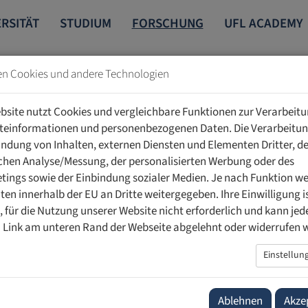
RSITÄT
STUDIUM
FORSCHUNG
UFL ACADEMY
en Cookies und andere Technologien
INSTITUT FÜR EUROPA- UND VÖLKERRECHT
bsite nutzt Cookies und vergleichbare Funktionen zur Verarbeit
teinformationen und personenbezogenen Daten. Die Verarbeitun
r Europa- und Völkerrecht (IEVR)
indung von Inhalten, externen Diensten und Elementen Dritter, de
schen Analyse/Messung, der personalisierten Werbung oder des
ausforderungen des 21. Jahrhunderts sind durch eine zunehmende
ings sowie der Einbindung sozialer Medien. Je nach Funktion w
ng steht mehr denn je vor einer Vielzahl komplexer Veränderunge
ten innerhalb der EU an Dritte weitergegeben. Ihre Einwilligung is
reffen.
ig, für die Nutzung unserer Website nicht erforderlich und kann jed
politischen Spannungen, Fragen der internationalen Sicherheits
 Link am unteren Rand der Webseite abgelehnt oder widerrufen 
us wie die Weiterentwicklung des europäischen Integrationsproz
Einstellun
 innerhalb der EU und weltweit. Zudem werfen neue technologis
 Grundlagen der Rechtssetzung und Rechtsanwendung reichen und e
ende Bedeutung internationaler und europäischer Normen in e
Ablehnen
Akze