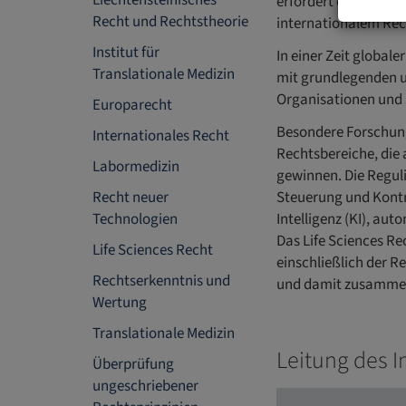
Liechtensteinisches
erfordert eine vert
Recht und Rechtstheorie
internationalem Rec
Institut für
In einer Zeit global
Translationale Medizin
mit grundlegenden u
Organisationen und 
Europarecht
Besondere Forschung
Internationales Recht
Rechtsbereiche, die
Labormedizin
gewinnen. Die Regul
Recht neuer
Steuerung und Kontro
Technologien
Intelligenz (KI), au
Das Life Sciences R
Life Sciences Recht
einschließlich der R
Rechtserkenntnis und
und damit zusammen
Wertung
Translationale Medizin
Leitung des I
Überprüfung
ungeschriebener