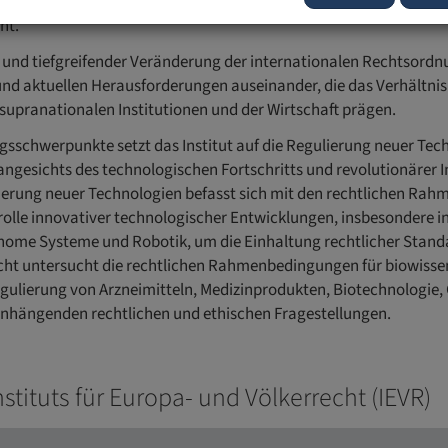
iefte und fundierte Auseinandersetzung des Zusammenspiels zwi
ht.
er und tiefgreifender Veränderung der internationalen Rechtsord
nd aktuellen Herausforderungen auseinander, die das Verhältnis
supranationalen Institutionen und der Wirtschaft prägen.
sschwerpunkte setzt das Institut auf die Regulierung neuer Tech
 angesichts des technologischen Fortschritts und revolutionäre
ierung neuer Technologien befasst sich mit den rechtlichen R
lle innovativer technologischer Entwicklungen, insbesondere in 
tonome Systeme und Robotik, um die Einhaltung rechtlicher Stand
echt untersucht die rechtlichen Rahmenbedingungen für biowisse
egulierung von Arzneimitteln, Medizinprodukten, Biotechnologie,
hängenden rechtlichen und ethischen Fragestellungen.
nstituts für Europa- und Völkerrecht (IEVR)