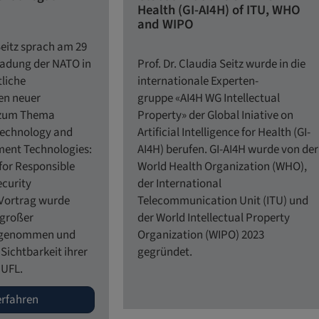
Health (GI-AI4H) of ITU, WHO
and WIPO
Seitz sprach am 29
nladung der NATO in
Prof. Dr. Claudia Seitz wurde in die
tliche
internationale Experten-
en neuer
gruppe «AI4H WG Intellectual
 zum Thema
Property» der Global Iniative on
technology and
Artificial Intelligence for Health (GI-
nt Technologies:
AI4H) berufen. GI-AI4H wurde von der
for Responsible
World Health Organization (WHO),
ecurity
der International
 Vortrag wurde
Telecommunication Unit (ITU) und
 großer
der World Intellectual Property
fgenommen und
Organization (WIPO) 2023
 Sichtbarkeit ihrer
gegründet.
 UFL.
erfahren