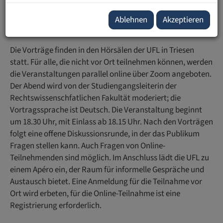
Experten praxisnahe Themen und regen zur Diskussion an.
Ablehnen
Akzeptieren
Organisatorisches
Die Vorträge finden in den Hörsälen der UFL in Triesen
statt. Für alle, die nicht vor Ort teilnehmen können, werden
die Veranstaltungen parallel online über Zoom angeboten.
Der Abend wird von der Studiengangsleiterin der
Rechtswissenschfatlichen Fakultät moderiert; die
Vortragssprache ist Deutsch. Die Veranstaltung beginnt
um 18.30 Uhr, mit Einlass ab 18.15 Uhr. Nach den Vorträgen
folgt eine offene Diskussionsrunde, in der das Publikum
Fragen stellen kann. Auch Fragen von Online-
Teilnehmenden sind möglich. Im Anschluss lädt die UFL zu
einem Apéro ein, der Raum für informelle Gespräche und
Austausch bietet. Eine Anmeldung für die Teilnahme vor
Ort wird erbeten, für die Online-Teilnahme ist eine
Registrierung erforderlich.