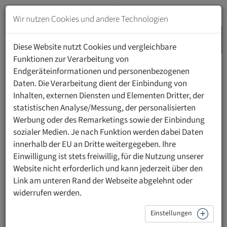
Zum
Inhalt
Wir nutzen Cookies und andere Technologien
springen
MENU
Zur
Diese Website nutzt Cookies und vergleichbare
Navigation
Funktionen zur Verarbeitung von
springen
Endgeräteinformationen und personenbezogenen
HOME
VERANSTALTUNGEN
PODIUM RECHT
Daten. Die Verarbeitung dient der Einbindung von
Inhalten, externen Diensten und Elementen Dritter, der
statistischen Analyse/Messung, der personalisierten
Podium Recht an der UFL
Werbung oder des Remarketings sowie der Einbindung
sozialer Medien. Je nach Funktion werden dabei Daten
Die Vortragsreihe Podium Recht bietet allen Interessierten
innerhalb der EU an Dritte weitergegeben. Ihre
die Möglichkeit, sich mit aktuellen juristischen
Einwilligung ist stets freiwillig, für die Nutzung unserer
Fragestellungen auseinanderzusetzen. Die
Website nicht erforderlich und kann jederzeit über den
Rechtswissenschaftliche Fakultät der UFL organisiert diese
Link am unteren Rand der Webseite abgelehnt oder
Veranstaltungsreihe, um sowohl juristische Fachkreise als
widerrufen werden.
auch die breite Öffentlichkeit über neueste Entwicklungen
in der Rechtstheorie und Rechtspraxis zu informieren. In
Einstellungen
verständlicher Weise präsentieren Expertinnen und