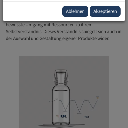
Verantwortung im Alltag verankern
Als Universität versteht die UFL Nachhaltigkeit als gelebte
Ablehnen
Akzeptieren
Verantwortung. Neben Forschung und Lehre gehört der
bewusste Umgang mit Ressourcen zu ihrem
Selbstverständnis. Dieses Verständnis spiegelt sich auch in
der Auswahl und Gestaltung eigener Produkte wider.