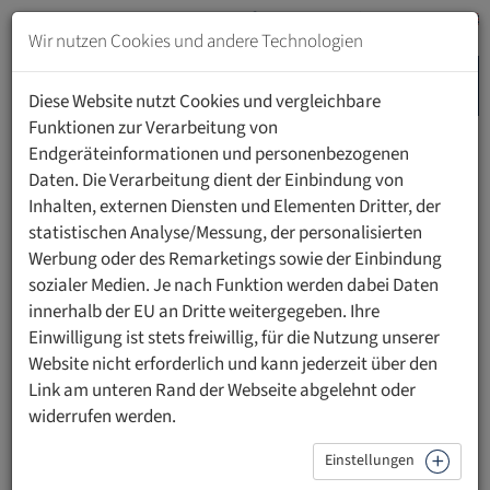
Zum
Inhalt
Wir nutzen Cookies und andere Technologien
springen
MENU
Zur
Diese Website nutzt Cookies und vergleichbare
Navigation
Funktionen zur Verarbeitung von
springen
Endgeräteinformationen und personenbezogenen
HOME
UFL SHOP
Daten. Die Verarbeitung dient der Einbindung von
Inhalten, externen Diensten und Elementen Dritter, der
statistischen Analyse/Messung, der personalisierten
Der UFL Merchandising Shop ist online
Werbung oder des Remarketings sowie der Einbindung
sozialer Medien. Je nach Funktion werden dabei Daten
Willkommen im offiziellen Merchandising Shop der UFL.
innerhalb der EU an Dritte weitergegeben. Ihre
Entdecken Sie eine ausgewählte Kollektion hochwertiger
Einwilligung ist stets freiwillig, für die Nutzung unserer
Produkte, die exklusiv für Studierende, Alumni,
Website nicht erforderlich und kann jederzeit über den
Mitarbeitende sowie Freundinnen und Freunde der UFL
Link am unteren Rand der Webseite abgelehnt oder
entwickelt wurden. Unsere Merchandise-Artikel stehen für
widerrufen werden.
Qualität, Identifikation und gelebte Verbundenheit mit
Einstellungen
unserer Universität.