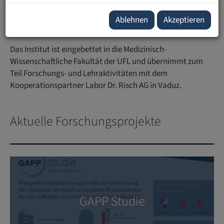
entwickeln. Darüber hinaus soll die Möglichkeit gegeben
werden, mit Forschung aus dem Rheintal Relevantes und
Ablehnen
Akzeptieren
international Beachtetes zur Wissenschaft beizutragen.
Das Institut ist eingebettet in die Medizinisch-
Wissenschaftliche Fakultät der UFL und übernimmt zum
Teil Forschungs- und Lehraktivitäten mit dem
Kooperationspartner Labor Dr. Risch AG in Vaduz.
Aktuelle Forschungsprojekte
GAPP Studie