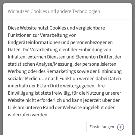
Zum
Inhalt
Wir nutzen Cookies und andere Technologien
springen
MENU
Zur
Diese Website nutzt Cookies und vergleichbare
Navigation
Funktionen zur Verarbeitung von
springen
Endgeräteinformationen und personenbezogenen
HOME
FORSCHUNG
INSTITUT FÜR LABORMEDIZIN
Daten. Die Verarbeitung dient der Einbindung von
Inhalten, externen Diensten und Elementen Dritter, der
statistischen Analyse/Messung, der personalisierten
Institut für Labormedizin (ILM)
Werbung oder des Remarketings sowie der Einbindung
sozialer Medien. Je nach Funktion werden dabei Daten
Das Institut für Labormedizin (ILM) unter der Leitung von
innerhalb der EU an Dritte weitergegeben. Ihre
Prof. Dr. med. Lorenz Risch ist 2023 gegründet worden und
Einwilligung ist stets freiwillig, für die Nutzung unserer
widmet sich der Erforschung und Verbesserung der
Website nicht erforderlich und kann jederzeit über den
Gesundheitsversorgung durch die Analyse und
Link am unteren Rand der Webseite abgelehnt oder
Interpretation labormedizinischer Daten. Mit unseren
widerrufen werden.
Forschungsprojekten streben wir danach, innovative
Lösungen und präzise Diagnostik für diagnostische,
Einstellungen
therapeutische und epidemiologische Fragestellungen zu