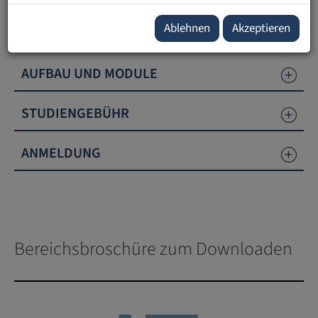
Ablehnen
Akzeptieren
DAUER UND UMFANG
AUFBAU UND MODULE
STUDIENGEBÜHR
ANMELDUNG
Bereichsbroschüre zum Downloaden