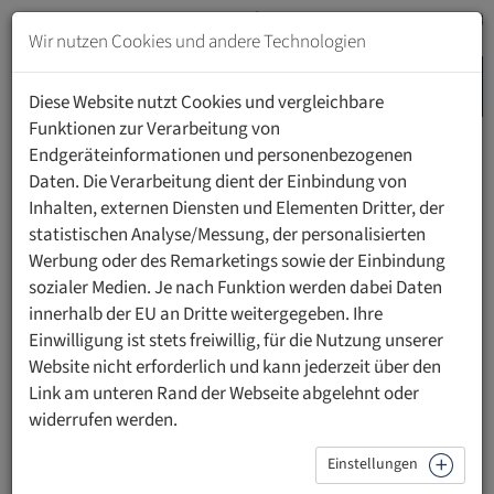
Zum
Inhalt
Wir nutzen Cookies und andere Technologien
springen
MENU
Zur
Diese Website nutzt Cookies und vergleichbare
Navigation
Funktionen zur Verarbeitung von
springen
Endgeräteinformationen und personenbezogenen
HOME
STUDIUM
Daten. Die Verarbeitung dient der Einbindung von
DOKTORATSSTUDIUM MEDIZINISCHE WISSENSCHAFTEN
Inhalten, externen Diensten und Elementen Dritter, der
INFORMATIONEN
statistischen Analyse/Messung, der personalisierten
Werbung oder des Remarketings sowie der Einbindung
Doktoratsstudium Medizinische
sozialer Medien. Je nach Funktion werden dabei Daten
innerhalb der EU an Dritte weitergegeben. Ihre
Wissenschaften an der UFL
Einwilligung ist stets freiwillig, für die Nutzung unserer
Website nicht erforderlich und kann jederzeit über den
Link am unteren Rand der Webseite abgelehnt oder
widerrufen werden.
Allgemeine Informationen
Einstellungen
ZULASSUNGSVORAUSSETZUNGEN