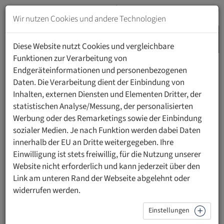
Zum
Inhalt
Wir nutzen Cookies und andere Technologien
springen
MENU
Zur
Diese Website nutzt Cookies und vergleichbare
Navigation
Funktionen zur Verarbeitung von
springen
Endgeräteinformationen und personenbezogenen
HOME
FORSCHUNG
RECHTSERKENNTNIS UND WERTUNG
Daten. Die Verarbeitung dient der Einbindung von
Inhalten, externen Diensten und Elementen Dritter, der
statistischen Analyse/Messung, der personalisierten
Rechtserkenntnis und Wertung
Werbung oder des Remarketings sowie der Einbindung
sozialer Medien. Je nach Funktion werden dabei Daten
Hier geht es zunächst um die Notwendigkeit, aber auch die
innerhalb der EU an Dritte weitergegeben. Ihre
wissenschaftstheoretische Möglichkeit einer
Einwilligung ist stets freiwillig, für die Nutzung unserer
wertungsbewussten Jurisprudenz (1.), darauf aufbauend
Website nicht erforderlich und kann jederzeit über den
dann um deren rechtstheoretische Grundlagen (2.).
Link am unteren Rand der Webseite abgelehnt oder
1. Zur Notwendigkeit und Möglichkeit einer
widerrufen werden.
wertungsbewussten Rechtswissenschaft
Einstellungen
Erläuterung: