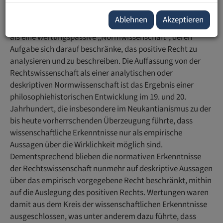
a) Die Rechtswissenschaft wird meist nicht als wertende
Ablehnen
Akzeptieren
oder Wertungswissenschaft aufgefasst, sondern vielmehr
als eine wertungspassive „Normwissenschaft“, deren
Aufgabe sich darauf beschränke, das positive Recht zu
analysieren und zu beschreiben. Die Auffassung von der
Rechtswissenschaft als einer analytischen oder
deskriptiven Normwissenschaft ist das Ergebnis einer
philosophiehistorischen Entwicklung im 19. und 20.
Jahrhundert, die insbesondere im Neukantianismus zu der
bis heute vorherrschenden Überzeugung führte, dass
wissenschaftliche Erkenntnisse nur als empirische
Aussagen über die Wirklichkeit möglich sind.
Dementsprechend blieben die normativen Erkenntnisse
der Rechtswissenschaft nunmehr auf deskriptive Aussagen
über das empirisch vorgegebene Recht beschränkt, mithin
auf die Auslegung des positiven Rechts. Wertungen waren
damit aus dem Kreis der wissenschaftlichen Erkenntnisse
ausgeschlossen, was unter anderem dazu führte, dass