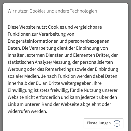
Zum
Inhalt
Wir nutzen Cookies und andere Technologien
springen
MENU
Zur
Diese Website nutzt Cookies und vergleichbare
Navigation
Funktionen zur Verarbeitung von
springen
Endgeräteinformationen und personenbezogenen
HOME
FORSCHUNG
FORSCHEN AN DER UFL
Daten. Die Verarbeitung dient der Einbindung von
FORSCHUNGSDOKUMENTATION
Inhalten, externen Diensten und Elementen Dritter, der
statistischen Analyse/Messung, der personalisierten
Werbung oder des Remarketings sowie der Einbindung
Forschungsdokumentation
sozialer Medien. Je nach Funktion werden dabei Daten
innerhalb der EU an Dritte weitergegeben. Ihre
Eine strukturierte und transparente Dokumentation ist ein
Einwilligung ist stets freiwillig, für die Nutzung unserer
wesentlicher Bestandteil wissenschaftlicher Arbeit. Sie
Website nicht erforderlich und kann jederzeit über den
stellt sicher, dass Forschungsergebnisse nachvollziehbar,
Link am unteren Rand der Webseite abgelehnt oder
reproduzierbar und langfristig zugänglich bleiben. Ein
widerrufen werden.
systematisches Erfassungssystem trägt dazu bei, die
Qualität wissenschaftlicher Leistungen zu sichern und
Einstellungen
deren Sichtbarkeit zu erhöhen. Gleichzeitig schafft es eine