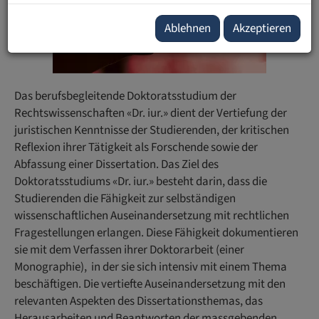
Ablehnen
Akzeptieren
Das berufsbegleitende Doktoratsstudium der
Rechtswissenschaften «Dr. iur.» dient der Vertiefung der
juristischen Kenntnisse der Studierenden, der kritischen
Reflexion ihrer Tätigkeit als Forschende sowie der
Abfassung einer Dissertation. Das Ziel des
Doktoratsstudiums «Dr. iur.» besteht darin, dass die
Studierenden die Fähigkeit zur selbständigen
wissenschaftlichen Auseinandersetzung mit rechtlichen
Fragestellungen erlangen. Diese Fähigkeit dokumentieren
sie mit dem Verfassen ihrer Doktorarbeit (einer
Monographie), in der sie sich intensiv mit einem Thema
beschäftigen. Die vertiefte Auseinandersetzung mit den
relevanten Aspekten des Dissertationsthemas, das
Herausarbeiten und Beantworten der massgebenden