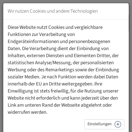
Zum
Inhalt
Wir nutzen Cookies und andere Technologien
springen
MENU
Zur
Diese Website nutzt Cookies und vergleichbare
Navigation
Funktionen zur Verarbeitung von
springen
Endgeräteinformationen und personenbezogenen
HOME
STUDIUM
DOKTORATSSTUDIUM RECHTSWISSENSCHAFTEN
Daten. Die Verarbeitung dient der Einbindung von
Inhalten, externen Diensten und Elementen Dritter, der
statistischen Analyse/Messung, der personalisierten
Doktoratsstudium
Werbung oder des Remarketings sowie der Einbindung
Rechtswissenschaften an der
sozialer Medien. Je nach Funktion werden dabei Daten
innerhalb der EU an Dritte weitergegeben. Ihre
UFL
Einwilligung ist stets freiwillig, für die Nutzung unserer
Website nicht erforderlich und kann jederzeit über den
Link am unteren Rand der Webseite abgelehnt oder
widerrufen werden.
Einstellungen