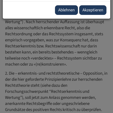
– nur in deren wertungspassiver Entdeckung im positiven
Recht bestehen kann (siehe dazu den
Ablehnen
Akzeptieren
Forschungsschwerpunkt “Rechtserkenntnis und
Wertung”) . Nach herrschender Auffassung ist überhaupt
alles wissenschaftlich erkennbare Recht, also die
Rechtsordnung oder das Rechtssystem insgesamt, stets
empirisch vorgegeben, was zur Konsequenz hat, dass
Rechtserkenntnis bzw. Rechtswissenschaft nur darin
bestehen kann, ein bereits bestehendes – wenngleich
teilweise noch «verdecktes» – Rechtssystem sichtbar zu
machen oder zu «(re)konstruieren».
2. Die – erkenntnis- und rechtstheoretische – Opposition, in
der die hier geforderte Prinzipienlehre zur herrschenden
Rechtstheorie steht (siehe dazu den
Forschungsschwerpunkt “Rechtserkenntnis und
Wertung”), soll jetzt zum Anlass genommen werden,
anerkannte Rechtsbegriffe oder ungeschriebene
Grundsätze des positiven Rechts kritisch zu überprüfen.