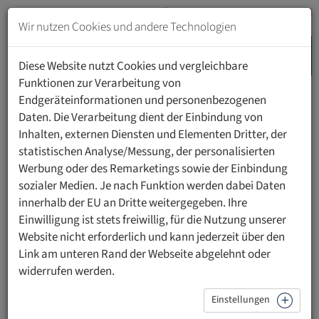
Zum
Inhalt
Wir nutzen Cookies und andere Technologien
springen
MENU
Zur
Diese Website nutzt Cookies und vergleichbare
Navigation
Funktionen zur Verarbeitung von
springen
Endgeräteinformationen und personenbezogenen
HOME
FORSCHUNG
Daten. Die Verarbeitung dient der Einbindung von
ÜBERPRÜFUNG UNGESCHRIEBENER RECHTSPRINZIPIEN
Inhalten, externen Diensten und Elementen Dritter, der
statistischen Analyse/Messung, der personalisierten
Werbung oder des Remarketings sowie der Einbindung
Überprüfung ungeschriebener
sozialer Medien. Je nach Funktion werden dabei Daten
Rechtsprinzipien
innerhalb der EU an Dritte weitergegeben. Ihre
Einwilligung ist stets freiwillig, für die Nutzung unserer
Erläuterung:
Website nicht erforderlich und kann jederzeit über den
Link am unteren Rand der Webseite abgelehnt oder
1. Dieser Forschungsschwerpunkt schliesst unmittelbar an
widerrufen werden.
die Feststellung an, dass das positive Recht eine Vielzahl
ungeschriebener Rechtsprinzipien enthält, deren
Einstellungen
Erkenntnis jedoch – nach der herrschenden Rechtstheorie