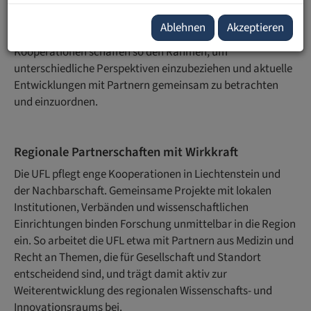
Für Studierende und Forschende bedeutet dies Zugang zu
internationalen Programmen, gemeinsamen Projekten
Ablehnen
Akzeptieren
und einem erweiterten wissenschaftlichen Umfeld.
Kooperationen schaffen so den Rahmen, um
unterschiedliche Perspektiven einzubeziehen und aktuelle
Entwicklungen mit Partnern gemeinsam zu betrachten
und einzuordnen.
Regionale Partnerschaften mit Wirkkraft
Die UFL pflegt enge Kooperationen in Liechtenstein und
der Nachbarschaft. Gemeinsame Projekte mit lokalen
Institutionen, Verbänden und wissenschaftlichen
Einrichtungen binden Forschung unmittelbar in die Region
ein. So arbeitet die UFL etwa mit Partnern aus Medizin und
Recht an Themen, die für Gesellschaft und Standort
entscheidend sind, und trägt damit aktiv zur
Weiterentwicklung des regionalen Wissenschafts- und
Innovationsraums bei.