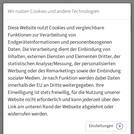
Zum
Inhalt
Wir nutzen Cookies und andere Technologien
springen
MENU
Zur
Diese Website nutzt Cookies und vergleichbare
Navigation
Funktionen zur Verarbeitung von
springen
Endgeräteinformationen und personenbezogenen
HOME
UNIVERSITÄT
INTERNATIONAL
Daten. Die Verarbeitung dient der Einbindung von
Inhalten, externen Diensten und Elementen Dritter, der
statistischen Analyse/Messung, der personalisierten
International
Werbung oder des Remarketings sowie der Einbindung
sozialer Medien. Je nach Funktion werden dabei Daten
Die Private Universität im Fürstentum Liechtenstein (UFL)
innerhalb der EU an Dritte weitergegeben. Ihre
verbindet regionale Verankerung mit internationaler
Einwilligung ist stets freiwillig, für die Nutzung unserer
Ausrichtung. Kooperationen mit Partnern in Liechtenstein,
Website nicht erforderlich und kann jederzeit über den
der Bodenseeregion und weltweit erweitern Forschung
Link am unteren Rand der Webseite abgelehnt oder
und Lehre, fördern den akademischen Austausch und
widerrufen werden.
eröffnen gemeinsame Perspektiven auf zentrale
wissenschaftliche Fragen.
Einstellungen