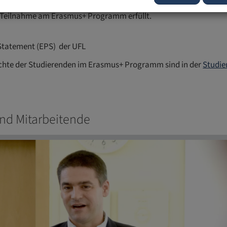
e ECHE wird von der Europäischen Kommission vergeben und bewe
he Teilnahme am Erasmus+ Programm erfüllt.
Statement (EPS) der UFL
echte der Studierenden im Erasmus+ Programm sind in der
Studie
nd Mitarbeitende