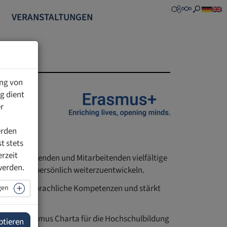
VERANSTALTUNGEN
ung von
g dient
r
erden
t stets
erzeit
en, Dozierenden und Mitarbeitenden vielfältige
werden.
misch wie persönlich weiterzuentwickeln.
hliche und sprachliche Kompetenzen und stärkt
gen
ültige Erasmus Charta für die Hochschulbildung
ptieren