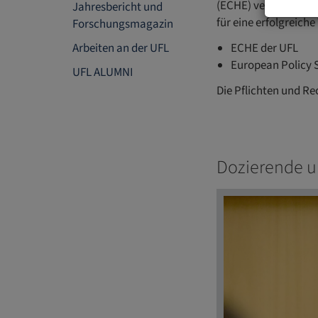
(ECHE) verfügen. Di
Jahresbericht und
für eine erfolgreic
Forschungsmagazin
Arbeiten an der UFL
ECHE der UFL
European Policy 
UFL ALUMNI
Die Pflichten und R
Dozierende u