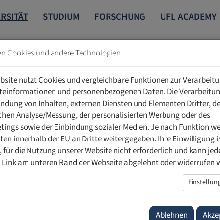
RSITÄT
STUDIUM
FORSCHUNG
UFL ACADEMY
en Cookies und andere Technologien
INTERNATIONAL
ERASMUS+
bsite nutzt Cookies und vergleichbare Funktionen zur Verarbeit
teinformationen und personenbezogenen Daten. Die Verarbeitun
indung von Inhalten, externen Diensten und Elementen Dritter, de
schen Analyse/Messung, der personalisierten Werbung oder des
ings sowie der Einbindung sozialer Medien. Je nach Funktion w
ten innerhalb der EU an Dritte weitergegeben. Ihre Einwilligung is
ig, für die Nutzung unserer Website nicht erforderlich und kann jed
bilitätsprogramm der Europäischen Union. Es eröffnet Studierend
 Link am unteren Rand der Webseite abgelehnt oder widerrufen 
rnationale Erfahrungen und Kontakte zu sammeln und sich akade
t damit den Zugang zu internationaler Forschung, erweitert fac
Einstellun
rfahrung.
chtung, die am Erasmus+ Programm teilnimmt, muss über eine g
Ablehnen
Akze