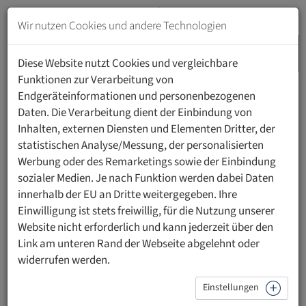
Zum
Inhalt
Wir nutzen Cookies und andere Technologien
springen
MENU
Zur
Diese Website nutzt Cookies und vergleichbare
Navigation
Funktionen zur Verarbeitung von
springen
Endgeräteinformationen und personenbezogenen
HOME
WEITERBILDUNG
SEMINARREIHEN
Daten. Die Verarbeitung dient der Einbindung von
Inhalten, externen Diensten und Elementen Dritter, der
statistischen Analyse/Messung, der personalisierten
Werbung oder des Remarketings sowie der Einbindung
sozialer Medien. Je nach Funktion werden dabei Daten
innerhalb der EU an Dritte weitergegeben. Ihre
Einwilligung ist stets freiwillig, für die Nutzung unserer
Website nicht erforderlich und kann jederzeit über den
Link am unteren Rand der Webseite abgelehnt oder
widerrufen werden.
Einstellungen