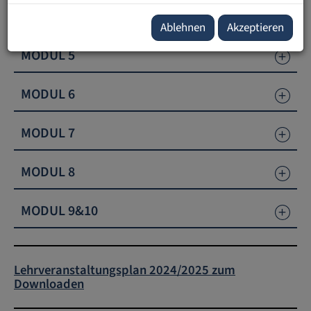
MODUL 4(&5)
Ablehnen
Akzeptieren
MODUL 5
MODUL 6
MODUL 7
MODUL 8
MODUL 9&10
Lehrveranstaltungsplan 2024/2025 zum
Downloaden