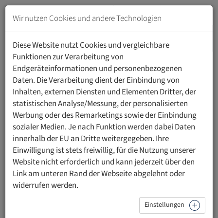
Zum
Inhalt
Wir nutzen Cookies und andere Technologien
springen
MENU
Zur
Diese Website nutzt Cookies und vergleichbare
Navigation
Funktionen zur Verarbeitung von
springen
Endgeräteinformationen und personenbezogenen
HOME
WEITERBILDUNG
PROGRAMM 2024/2025
Daten. Die Verarbeitung dient der Einbindung von
Inhalten, externen Diensten und Elementen Dritter, der
statistischen Analyse/Messung, der personalisierten
Lehrveranstaltungsplan
Werbung oder des Remarketings sowie der Einbindung
2024/2025
sozialer Medien. Je nach Funktion werden dabei Daten
innerhalb der EU an Dritte weitergegeben. Ihre
Einwilligung ist stets freiwillig, für die Nutzung unserer
Website nicht erforderlich und kann jederzeit über den
Link am unteren Rand der Webseite abgelehnt oder
MODUL 1&2
widerrufen werden.
MODUL 3
Einstellungen