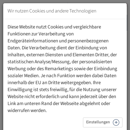
Zum
Inhalt
Wir nutzen Cookies und andere Technologien
springen
MENU
Zur
Diese Website nutzt Cookies und vergleichbare
Navigation
Funktionen zur Verarbeitung von
springen
Endgeräteinformationen und personenbezogenen
HOME
FORSCHUNG
INSTITUT FÜR TRANSLATIONALE MEDIZIN
Daten. Die Verarbeitung dient der Einbindung von
KONTAKT
Inhalten, externen Diensten und Elementen Dritter, der
statistischen Analyse/Messung, der personalisierten
Werbung oder des Remarketings sowie der Einbindung
Ihr Kontakt
sozialer Medien. Je nach Funktion werden dabei Daten
innerhalb der EU an Dritte weitergegeben. Ihre
Einwilligung ist stets freiwillig, für die Nutzung unserer
Email:
Website nicht erforderlich und kann jederzeit über den
Link am unteren Rand der Webseite abgelehnt oder
itm [at] ufl.li
widerrufen werden.
Adresse:
Einstellungen
Institut für Translationale Medizin