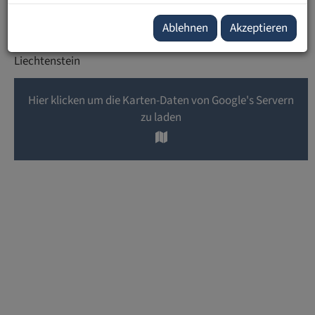
Private Universität im Fürstentum Liechtenstein (UFL)
Wuhrstrasse 14, 1. Stock
Ablehnen
Akzeptieren
FL-9490 Vaduz
Liechtenstein
Hier klicken um die Karten-Daten von Google's Servern
zu laden