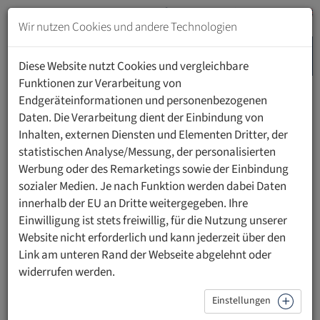
Zum
Inhalt
Wir nutzen Cookies und andere Technologien
springen
MENU
Zur
Diese Website nutzt Cookies und vergleichbare
Navigation
Funktionen zur Verarbeitung von
springen
Endgeräteinformationen und personenbezogenen
HOME
FORSCHUNG
TRANSLATIONALE MEDIZIN
ISBT
Daten. Die Verarbeitung dient der Einbindung von
Inhalten, externen Diensten und Elementen Dritter, der
statistischen Analyse/Messung, der personalisierten
ISBT – DER SCHLÜSSEL ZUR
Werbung oder des Remarketings sowie der Einbindung
BLUTTRANSFUSION – AN DER
sozialer Medien. Je nach Funktion werden dabei Daten
innerhalb der EU an Dritte weitergegeben. Ihre
UFL
Einwilligung ist stets freiwillig, für die Nutzung unserer
Website nicht erforderlich und kann jederzeit über den
Link am unteren Rand der Webseite abgelehnt oder
widerrufen werden.
Einstellungen