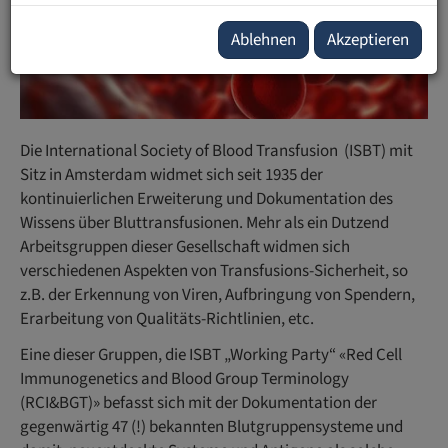
Ablehnen
Akzeptieren
Die International Society of Blood Transfusion (ISBT) mit
Sitz in Amsterdam widmet sich seit 1935 der
kontinuierlichen Erweiterung und Dokumentation des
Wissens über Bluttransfusionen. Mehr als ein Dutzend
Arbeitsgruppen dieser Gesellschaft widmen sich
verschiedenen Aspekten von Transfusions-Sicherheit, so
z.B. der Erkennung von Viren, Aufbringung von Spendern,
Erarbeitung von Qualitäts-Richtlinien, etc.
Eine dieser Gruppen, die ISBT „Working Party“ «Red Cell
Immunogenetics and Blood Group Terminology
(RCI&BGT)» befasst sich mit der Dokumentation der
gegenwärtig 47 (!) bekannten Blutgruppensysteme und