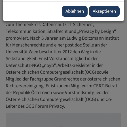
Rights Center. Er hat nach der HTL für Nachrichtentechnik
und einigen Jahren technischer Berufspraxis
Ablehnen
Akzeptieren
Rechtswissenschaften an der Universität Wien studiert und
zum Themenkreis Datenschutz, IT Sicherheit,
Telekommunikation, Strafrecht und „Privacy by Design“
promoviert. Nach 5 Jahren am Ludwig Boltzmann Institut
für Menschenrechte und einer post doc Stelle an der
Universität Wien beschritt er 2012 den Weg in die
Selbständigkeit. Er ist Vorstandsmitglied in der
Datenschutz-NGO „noyb“, Arbeitskreisleiter in der
Österreichischen Computergesellschaft (OCG) sowie
Mitglied der Fachgruppe Grundrechte der österreichischen
Richtervereinigung. Er ist zudem Mitglied im CERT-Beirat
der Republik Österreich sowie Vorstandsmitglied der
Österreichischen Computergesellschaft (OCG) und Co-
Leiter des OCG Forum Privacy.