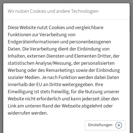
Zum
Inhalt
Wir nutzen Cookies und andere Technologien
springen
MENU
Zur
Diese Website nutzt Cookies und vergleichbare
Navigation
Funktionen zur Verarbeitung von
springen
Endgeräteinformationen und personenbezogenen
HOME
PERSONEN
Daten. Die Verarbeitung dient der Einbindung von
Inhalten, externen Diensten und Elementen Dritter, der
statistischen Analyse/Messung, der personalisierten
Werbung oder des Remarketings sowie der Einbindung
sozialer Medien. Je nach Funktion werden dabei Daten
Ing. Dr. Christof Tschohl
innerhalb der EU an Dritte weitergegeben. Ihre
Einwilligung ist stets freiwillig, für die Nutzung unserer
Research Institute AG & Co KG, Wien
Website nicht erforderlich und kann jederzeit über den
Link am unteren Rand der Webseite abgelehnt oder
widerrufen werden.
Ing. Dr. Christof Tschohl
ist wissenschaftlicher Leiter und
Einstellungen
Gesellschafter des Research Institute – Digital Human