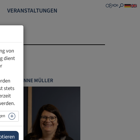
VERANSTALTUNGEN
ung von
g dient
r
CORINNE MÜLLER
erden
t stets
erzeit
werden.
gen
ptieren