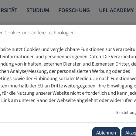
RSITÄT
STUDIUM
FORSCHUNG
UFL ACADEMY
en Cookies und andere Technologien
bsite nutzt Cookies und vergleichbare Funktionen zur Verarbeit
teinformationen und personenbezogenen Daten. Die Verarbeitun
indung von Inhalten, externen Diensten und Elementen Dritter, de
schen Analyse/Messung, der personalisierten Werbung oder des
ings sowie der Einbindung sozialer Medien. Je nach Funktion w
ten innerhalb der EU an Dritte weitergegeben. Ihre Einwilligung is
ig, für die Nutzung unserer Website nicht erforderlich und kann jed
ment
 Link am unteren Rand der Webseite abgelehnt oder widerrufen 
Einstellun
.
li
Ablehnen
Akze