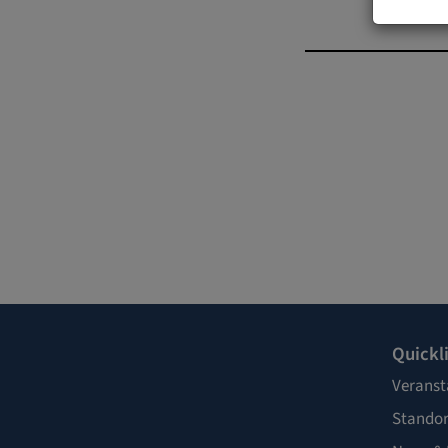
Quickl
Veranst
Standor