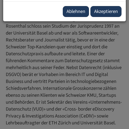
Ablehnen
Akzeptieren
David Rosenthal ist einer der führenden Schweizer
Experten für Daten- und Technologie-Recht. David
Rosenthal schloss sein Studium der Jurisprudenz 1997 an
der Universität Basel ab und war als Softwareentwickler,
Rechtsberater und Journalist tätig, bevor er in eine der
Schweizer Top-Kanzleien quer einstieg und dort die
Datenschutzpraxis aufbaute und leitete. Einer der
führenden Kommentare zum Datenschutzgesetz stammt
mehrheitlich aus seiner Feder. Nebst Datenrecht (inklusive
DSGVO) berät er Vorhaben im Bereich IT und Digital
Business und vertritt Parteien in technologiebezogenen
Schiedsverfahren. Internationale Grosskonzerne zählen
ebenso zu seinen Klienten wie Schweizer KMU, Startups
und Behörden. Er ist Sekretär des Vereins «Unternehmens-
Datenschutz (VUD)» und der «Cross- border eDiscovery
Privacy & Investigations Association (CeDIV)» sowie
Lehrbeauftragter der ETH Zürich und Universität Basel.