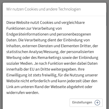
Zum
Inhalt
Wir nutzen Cookies und andere Technologien
springen
MENU
Zur
Diese Website nutzt Cookies und vergleichbare
Navigation
Funktionen zur Verarbeitung von
springen
Endgeräteinformationen und personenbezogenen
HOME
PERSONEN
Daten. Die Verarbeitung dient der Einbindung von
Inhalten, externen Diensten und Elementen Dritter, der
statistischen Analyse/Messung, der personalisierten
Werbung oder des Remarketings sowie der Einbindung
sozialer Medien. Je nach Funktion werden dabei Daten
David Rosenthal
innerhalb der EU an Dritte weitergegeben. Ihre
Einwilligung ist stets freiwillig, für die Nutzung unserer
Team Head | Partner
Website nicht erforderlich und kann jederzeit über den
Team Head und Partner
Link am unteren Rand der Webseite abgelehnt oder
widerrufen werden.
VISCHER
Einstellungen