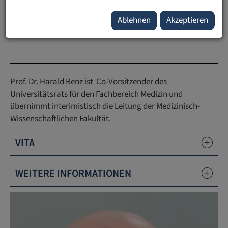
E-Mail:
harald.renz
@
ufl
.
li
Forschungsportal:
Publikationen mit UFL Beteiligung
Ablehnen
Akzeptieren
ORCID:
0000-0003-0602-7215
Prof. Dr. Harald Renz ist Co-Vorsitzender des
Universitätsrats für den Fachbereich Medizin und
übernimmt interimistisch die Leitung der Medizinisch-
Wissenschaftlichen Fakultät.
VITA
WEITERE INFORMATIONEN