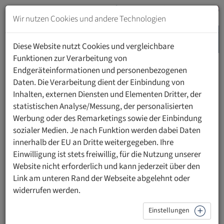
Zum
Inhalt
Wir nutzen Cookies und andere Technologien
springen
MENU
Zur
Diese Website nutzt Cookies und vergleichbare
Navigation
Funktionen zur Verarbeitung von
springen
Endgeräteinformationen und personenbezogenen
HOME
PERSONEN
Daten. Die Verarbeitung dient der Einbindung von
Inhalten, externen Diensten und Elementen Dritter, der
statistischen Analyse/Messung, der personalisierten
Werbung oder des Remarketings sowie der Einbindung
sozialer Medien. Je nach Funktion werden dabei Daten
Prof. Dr. med. Harald Renz
innerhalb der EU an Dritte weitergegeben. Ihre
Einwilligung ist stets freiwillig, für die Nutzung unserer
Co-Vorsitzender des Universitätsrats
Website nicht erforderlich und kann jederzeit über den
Dekan der Medizinisch-Wissenschaftlichen Fakultät (ad
Link am unteren Rand der Webseite abgelehnt oder
interim)
widerrufen werden.
Einstellungen
Kontakt