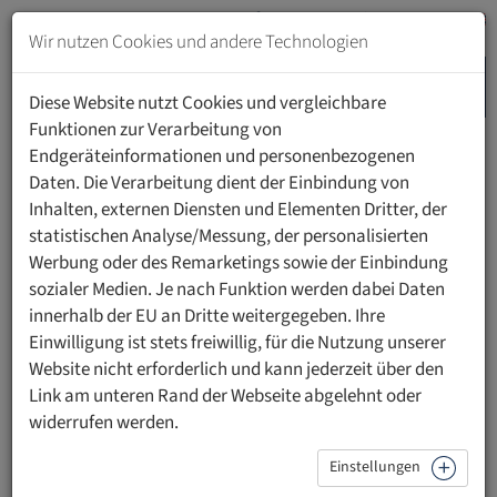
Zum
Inhalt
Wir nutzen Cookies und andere Technologien
springen
MENU
Zur
Diese Website nutzt Cookies und vergleichbare
Navigation
Funktionen zur Verarbeitung von
springen
Endgeräteinformationen und personenbezogenen
HOME
PERSONEN
Daten. Die Verarbeitung dient der Einbindung von
Inhalten, externen Diensten und Elementen Dritter, der
statistischen Analyse/Messung, der personalisierten
Werbung oder des Remarketings sowie der Einbindung
sozialer Medien. Je nach Funktion werden dabei Daten
Dr. iur. Josef Bergt
innerhalb der EU an Dritte weitergegeben. Ihre
Einwilligung ist stets freiwillig, für die Nutzung unserer
Absolvent des Doktoratsstudiums der
Website nicht erforderlich und kann jederzeit über den
Rechtswissenschaften
Link am unteren Rand der Webseite abgelehnt oder
Alumni Botschafter
widerrufen werden.
Einstellungen
Kontakt