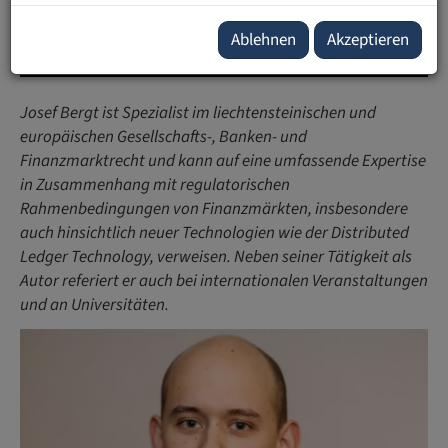
E-Mail:
josef.bergt
@
ufl-alumni
.
li
Ablehnen
Akzeptieren
Josef Bergt ist Spezialist im liechtensteinischen und
europäischen Gesellschafts-, Banken- und
Finanzmarktrecht und kann auf eine umfassende Expertise
in Zusammenhang mit regulatorischen
Rahmenbedingungen von Finanzmärkten, insbesondere
auch hinsichtlich neuer Technologien wie der Distributed
Ledger Technology, verweisen. Neben seiner Tätigkeit als
Autor referiert er auch bei internationalen Veranstaltungen
und an Universitäten.