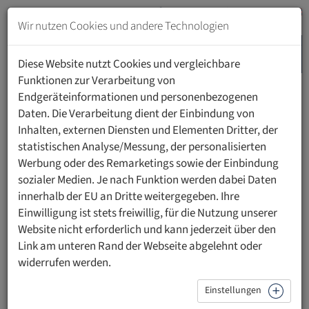
Zum
Inhalt
Wir nutzen Cookies und andere Technologien
springen
MENU
Zur
Diese Website nutzt Cookies und vergleichbare
Navigation
Funktionen zur Verarbeitung von
springen
Endgeräteinformationen und personenbezogenen
HOME
PERSONEN
Daten. Die Verarbeitung dient der Einbindung von
Inhalten, externen Diensten und Elementen Dritter, der
statistischen Analyse/Messung, der personalisierten
Werbung oder des Remarketings sowie der Einbindung
sozialer Medien. Je nach Funktion werden dabei Daten
Prof. Dr. Judit Jacsó
innerhalb der EU an Dritte weitergegeben. Ihre
Einwilligung ist stets freiwillig, für die Nutzung unserer
Website nicht erforderlich und kann jederzeit über den
Link am unteren Rand der Webseite abgelehnt oder
widerrufen werden.
Einstellungen