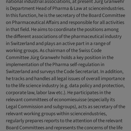
national industrial associations, at present Jürg Granwehr
is Department Head of Pharma & Law at scienceindustries.
In this function, he is the secretary of the Board Committee
on Pharmaceutical Affairs and responsible for all activities
in that field. He aims to coordinate the positions among
the different associations of the pharmaceutical industry
in Switzerland and plays an active part in a range of
working groups. As chairman of the Swiss Code
Committee Jürg Granwehr holds a key position in the
implementation of the Pharma self-regulation in
Switzerland and surveys the Code Secretariat. In addition,
he tracks and handles all legal issues of overall importance
to the life science industry (e.g. data policy and protection,
corporate law, labor law etc.). He participates in the
relevant committees of economiesuisse (especially its
Legal Commission and subgroups), acts as secretary of the
relevant working groups within scienceindustries,
regularly prepares reports to the attention of the relevant
Board Committees and represents the concerns of the life