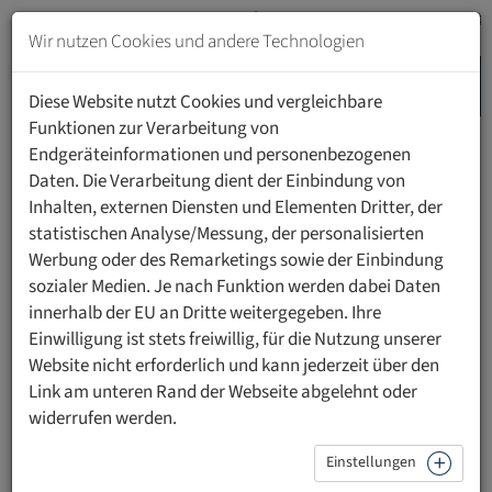
Zum
Inhalt
Wir nutzen Cookies und andere Technologien
springen
MENU
Zur
Diese Website nutzt Cookies und vergleichbare
Navigation
Funktionen zur Verarbeitung von
springen
Endgeräteinformationen und personenbezogenen
HOME
PERSONEN
Daten. Die Verarbeitung dient der Einbindung von
Inhalten, externen Diensten und Elementen Dritter, der
statistischen Analyse/Messung, der personalisierten
Werbung oder des Remarketings sowie der Einbindung
sozialer Medien. Je nach Funktion werden dabei Daten
Jürg Granwehr
innerhalb der EU an Dritte weitergegeben. Ihre
Einwilligung ist stets freiwillig, für die Nutzung unserer
Bereichsleiter Pharma & Recht | scienceindustries
Website nicht erforderlich und kann jederzeit über den
Link am unteren Rand der Webseite abgelehnt oder
widerrufen werden.
Kurzprofil
Einstellungen