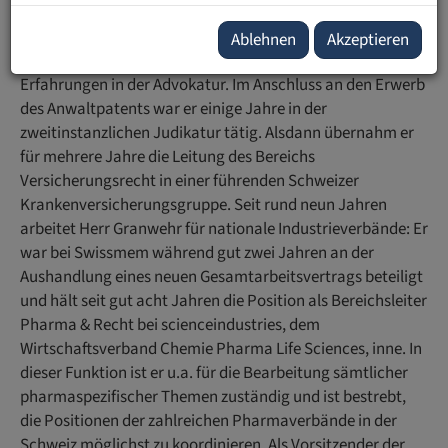
Herr Granwehr hat das Rechtsstudium an der Universität
Ablehnen
Akzeptieren
Fribourg absolviert und sammelte seine ersten praktischen
Erfahrungen in der Advokatur. Im Anschluss an den Erwerb
des Anwaltpatents war er einige Jahre in der
zweitinstanzlichen Judikatur tätig. Alsdann übernahm er
für mehrere Jahre die Leitung des Bereichs
Versicherungsrecht in einer führenden Schweizer
Krankenversicherungsgruppe. Seit rund neun Jahren
arbeitet Herr Granwehr für nationale Industrieverbände: Er
war bei Swissmem während gut zwei Jahren an der
Aushandlung eines neuen Gesamtarbeitsvertrags beteiligt
und hält seit gut acht Jahren die Position als Bereichsleiter
Pharma & Recht bei scienceindustries, dem
Wirtschaftsverband Chemie Pharma Life Sciences, inne. In
dieser Funktion ist er u.a. für die Bearbeitung sämtlicher
pharmaspezifischer Themen zuständig und ist bestrebt,
die Positionen der zahlreichen Pharmaverbände in der
Schweiz möglichst zu koordinieren. Als Vorsitzender der