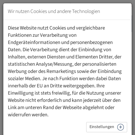
Zum
Inhalt
Wir nutzen Cookies und andere Technologien
springen
MENU
Zur
Diese Website nutzt Cookies und vergleichbare
Navigation
Funktionen zur Verarbeitung von
springen
Endgeräteinformationen und personenbezogenen
HOME
PERSONEN
Daten. Die Verarbeitung dient der Einbindung von
Inhalten, externen Diensten und Elementen Dritter, der
statistischen Analyse/Messung, der personalisierten
Werbung oder des Remarketings sowie der Einbindung
sozialer Medien. Je nach Funktion werden dabei Daten
Prof. Dr. med. Lorenz Risch, PhD MPH MHA
innerhalb der EU an Dritte weitergegeben. Ihre
Einwilligung ist stets freiwillig, für die Nutzung unserer
Institutsleiter, Institut für Labormedizin (ILM)
Website nicht erforderlich und kann jederzeit über den
Administrative und wissenschaftliche Studienleitung,
Link am unteren Rand der Webseite abgelehnt oder
GAPP-Studie
widerrufen werden.
Einstellungen
Kontakt