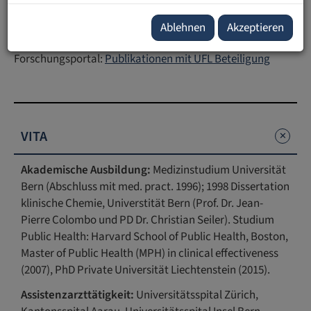
E-Mail:
lorenz.risch
@
ufl
.
li
ORCID:
Lorenz Risch (0000-0003-2692-6699)
Ablehnen
Akzeptieren
LinkedIn:
Prof. Lorenz Risch, MD MPH MHA | LinkedIn
Forschungsportal:
Publikationen mit UFL Beteiligung
VITA
Akademische Ausbildung:
Medizinstudium Universität
Bern (Abschluss mit med. pract. 1996); 1998 Dissertation
klinische Chemie, Universtität Bern (Prof. Dr. Jean-
Pierre Colombo und PD Dr. Christian Seiler). Studium
Public Health: Harvard School of Public Health, Boston,
Master of Public Health (MPH) in clinical effectiveness
(2007), PhD Private Universität Liechtenstein (2015).
Assistenzarzttätigkeit:
Universitätsspital Zürich,