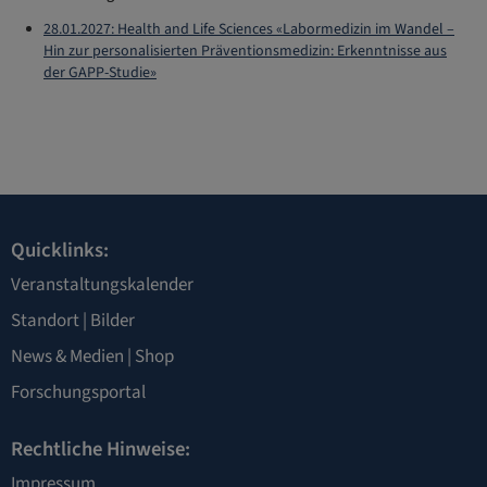
28.01.2027: Health and Life Sciences «Labormedizin im Wandel –
Hin zur personalisierten Präventionsmedizin: Erkenntnisse aus
der GAPP-Studie»
Quicklinks:
Veranstaltungskalender
Standort
|
Bilder
News & Medien
|
Shop
Forschungsportal
Rechtliche Hinweise:
Impressum