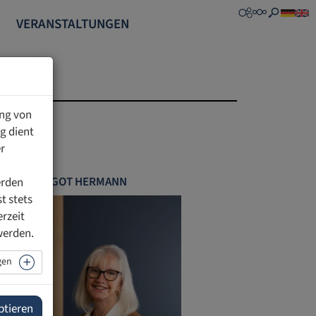
VERANSTALTUNGEN
ung von
g dient
r
MARGOT HERMANN
erden
t stets
erzeit
werden.
gen
ptieren