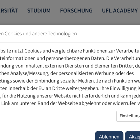
RSITÄT
STUDIUM
FORSCHUNG
UFL ACADEMY
en Cookies und andere Technologien
bsite nutzt Cookies und vergleichbare Funktionen zur Verarbeit
teinformationen und personenbezogenen Daten. Die Verarbeitun
indung von Inhalten, externen Diensten und Elementen Dritter, de
schen Analyse/Messung, der personalisierten Werbung oder des
nn
ings sowie der Einbindung sozialer Medien. Je nach Funktion w
ten innerhalb der EU an Dritte weitergegeben. Ihre Einwilligung is
zen
ig, für die Nutzung unserer Website nicht erforderlich und kann jed
 Link am unteren Rand der Webseite abgelehnt oder widerrufen 
Einstellun
@
ufl
.
li
Ablehnen
Akze