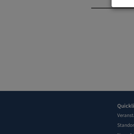
Quickl
Veranst
Standor