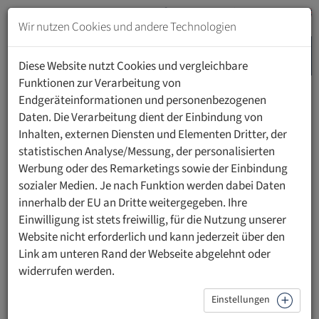
Zum
Inhalt
Wir nutzen Cookies und andere Technologien
springen
MENU
Zur
Diese Website nutzt Cookies und vergleichbare
Navigation
Funktionen zur Verarbeitung von
springen
Endgeräteinformationen und personenbezogenen
HOME
PERSONEN
Daten. Die Verarbeitung dient der Einbindung von
Inhalten, externen Diensten und Elementen Dritter, der
statistischen Analyse/Messung, der personalisierten
Werbung oder des Remarketings sowie der Einbindung
sozialer Medien. Je nach Funktion werden dabei Daten
Prof. Dr. med. Thomas Szucs
innerhalb der EU an Dritte weitergegeben. Ihre
Einwilligung ist stets freiwillig, für die Nutzung unserer
Universität Basel
Website nicht erforderlich und kann jederzeit über den
Link am unteren Rand der Webseite abgelehnt oder
widerrufen werden.
Kurzprofil
Einstellungen