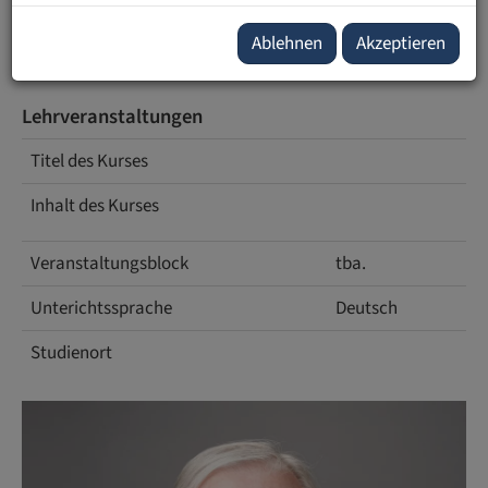
tba.
Ablehnen
Akzeptieren
Lehrveranstaltungen
Titel des Kurses
Inhalt des Kurses
Veranstaltungsblock
tba.
Unterichtssprache
Deutsch
Studienort