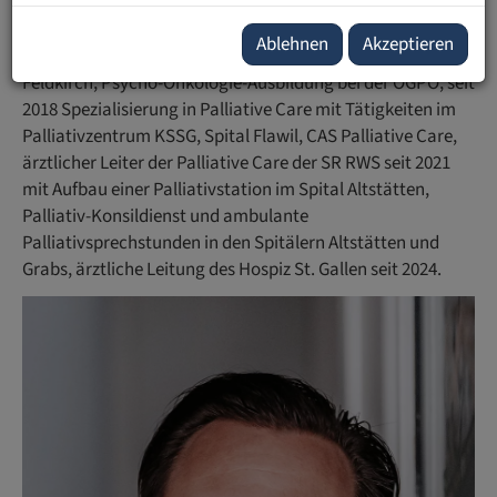
Medizinstudium an der Medizinischen Universität Wien,
Ablehnen
Akzeptieren
Ausbildung zum Facharzt für Radio-Onkologie am LKH
Feldkirch, Psycho-Onkologie-Ausbildung bei der ÖGPO, seit
2018 Spezialisierung in Palliative Care mit Tätigkeiten im
Palliativzentrum KSSG, Spital Flawil, CAS Palliative Care,
ärztlicher Leiter der Palliative Care der SR RWS seit 2021
mit Aufbau einer Palliativstation im Spital Altstätten,
Palliativ-Konsildienst und ambulante
Palliativsprechstunden in den Spitälern Altstätten und
Grabs, ärztliche Leitung des Hospiz St. Gallen seit 2024.