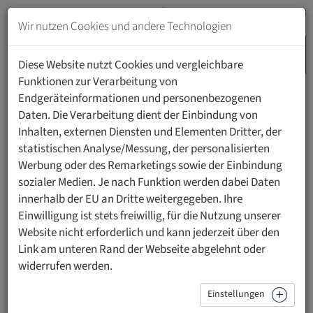
Zum
Inhalt
Wir nutzen Cookies und andere Technologien
springen
MENU
Zur
Diese Website nutzt Cookies und vergleichbare
Navigation
Funktionen zur Verarbeitung von
springen
Endgeräteinformationen und personenbezogenen
HOME
PERSONEN
Daten. Die Verarbeitung dient der Einbindung von
Inhalten, externen Diensten und Elementen Dritter, der
statistischen Analyse/Messung, der personalisierten
Werbung oder des Remarketings sowie der Einbindung
sozialer Medien. Je nach Funktion werden dabei Daten
Dr. med. Raoul Pinter
innerhalb der EU an Dritte weitergegeben. Ihre
Einwilligung ist stets freiwillig, für die Nutzung unserer
HOCH-Spitäler Altstätten und Grabs
Website nicht erforderlich und kann jederzeit über den
Link am unteren Rand der Webseite abgelehnt oder
widerrufen werden.
Dr. med. Raoul Pinter
ist Ärztlicher Leiter Palliative Care |
Einstellungen
HOCH Health Ostschweiz .