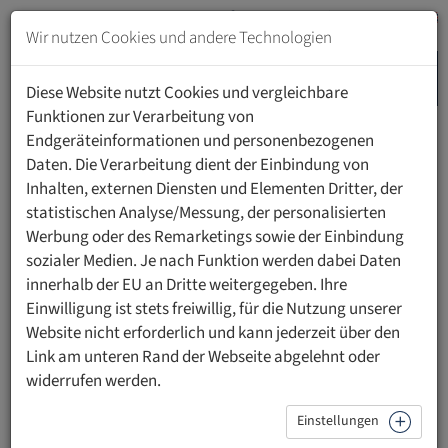
Zum
Inhalt
Wir nutzen Cookies und andere Technologien
springen
MENU
Zur
Diese Website nutzt Cookies und vergleichbare
Navigation
Funktionen zur Verarbeitung von
springen
Endgeräteinformationen und personenbezogenen
HOME
PERSONEN
Daten. Die Verarbeitung dient der Einbindung von
Inhalten, externen Diensten und Elementen Dritter, der
statistischen Analyse/Messung, der personalisierten
Werbung oder des Remarketings sowie der Einbindung
sozialer Medien. Je nach Funktion werden dabei Daten
Sara Jashari
innerhalb der EU an Dritte weitergegeben. Ihre
Einwilligung ist stets freiwillig, für die Nutzung unserer
Website nicht erforderlich und kann jederzeit über den
Link am unteren Rand der Webseite abgelehnt oder
widerrufen werden.
Einstellungen