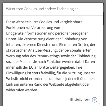
Zum
Inhalt
Wir nutzen Cookies und andere Technologien
springen
MENU
Zur
Diese Website nutzt Cookies und vergleichbare
Navigation
Funktionen zur Verarbeitung von
springen
Endgeräteinformationen und personenbezogenen
HOME
SEITE NICHT GEFUNDEN
Daten. Die Verarbeitung dient der Einbindung von
Inhalten, externen Diensten und Elementen Dritter, der
statistischen Analyse/Messung, der personalisierten
404 - Seite nicht gefunden
Werbung oder des Remarketings sowie der Einbindung
sozialer Medien. Je nach Funktion werden dabei Daten
innerhalb der EU an Dritte weitergegeben. Ihre
Fehlerhafter Link
Einwilligung ist stets freiwillig, für die Nutzung unserer
Website nicht erforderlich und kann jederzeit über den
Das scheint ein fehlerhafter Link zu sein. Wir bitten um
Link am unteren Rand der Webseite abgelehnt oder
Verständnis.
widerrufen werden.
Bitte nutzen Sie unsere Navigation (oben), um in die
Webseite und ihre einzelnen Bereiche einzusteigen.
Einstellungen