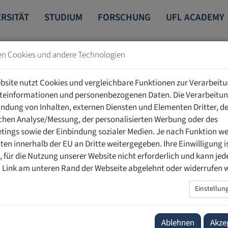
RSITÄT
STUDIUM
FORSCHUNG
UFL ACADEMY
en Cookies und andere Technologien
bsite nutzt Cookies und vergleichbare Funktionen zur Verarbeit
teinformationen und personenbezogenen Daten. Die Verarbeitun
indung von Inhalten, externen Diensten und Elementen Dritter, de
schen Analyse/Messung, der personalisierten Werbung oder des
ings sowie der Einbindung sozialer Medien. Je nach Funktion w
-Kompetenz in der Medizin
ten innerhalb der EU an Dritte weitergegeben. Ihre Einwilligung is
ig, für die Nutzung unserer Website nicht erforderlich und kann jed
 Link am unteren Rand der Webseite abgelehnt oder widerrufen 
eitz folgte der Einladung der World Health Organization (WHO)
Einstellun
dia Institute of Medical Sciences (AIIMS) in Neu Delhi im Rahme
ancing AI Literacy in Medical Education» einen Online-
hema «Governance Literacy and Accountability in AI-Enabled
Ablehnen
Akze