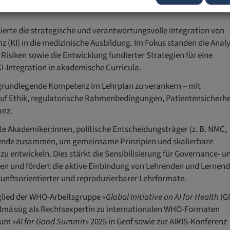
on».
ierte die strategische und verantwortungsvolle Integration von
enz (KI) in die medizinische Ausbildung. Im Fokus standen die Anal
Risiken sowie die Entwicklung fundierter Strategien für eine
KI-Integration in akademische Curricula.
 als grundlegende Kompetenz im Lehrplan zu verankern – mit
f Ethik, regulatorische Rahmenbedingungen, Patientensicherhe
anz.
e Akademiker:innen, politische Entscheidungsträger (z. B. NMC,
ende zusammen, um gemeinsame Prinzipien und skalierbare
u entwickeln. Dies stärkt die Sensibilisierung für Governance- u
n und fördert die aktive Einbindung von Lehrenden und Lernen
kunftsorientierter und reproduzierbarer Lehrformate.
itglied der WHO-Arbeitsgruppe «
Global Initiative on AI for Health
(GI
elmässig als Rechtsexpertin zu internationalen WHO-Formaten
zum «
AI for Good Summit
» 2025 in Genf sowie zur AIRIS-Konferenz