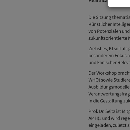
Healthcare Educati
Die Sitzung thematis
Künstlicher Intellig
von Potenzialen und 
zukunftsorientierte 
Ziel ist es, KI soll
besonderem Fokus au
und klinischer Relev
Der Workshop bracht
WHO) sowie Studier
Ausbildungsmodelle z
Verantwortungsfrage
in die Gestaltung zu
Prof. Dr. Seitz ist M
AI4H)» und wird reg
eingeladen, zuletzt 