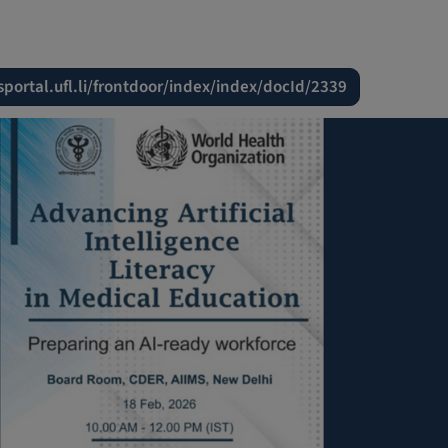
sportal.ufl.li/frontdoor/index/index/docId/2339