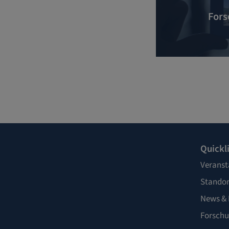
Fors
Quickl
Veranst
Standor
News & 
Forschu