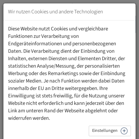
Zum
Inhalt
Wir nutzen Cookies und andere Technologien
springen
MENU
Zur
Diese Website nutzt Cookies und vergleichbare
Navigation
Funktionen zur Verarbeitung von
springen
Endgeräteinformationen und personenbezogenen
HOME
NEWS
Daten. Die Verarbeitung dient der Einbindung von
Inhalten, externen Diensten und Elementen Dritter, der
statistischen Analyse/Messung, der personalisierten
Werbung oder des Remarketings sowie der Einbindung
sozialer Medien. Je nach Funktion werden dabei Daten
Zurück
innerhalb der EU an Dritte weitergegeben. Ihre
Internationales Seminar «One Health
Einwilligung ist stets freiwillig, für die Nutzung unserer
Website nicht erforderlich und kann jederzeit über den
and Law» der UFL und der KUL in
Link am unteren Rand der Webseite abgelehnt oder
Lublin
widerrufen werden.
Einstellungen
12.05.2026
forschung