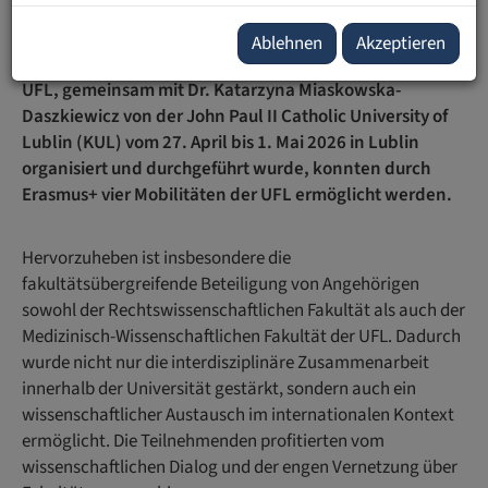
Im Rahmen des internationalen Seminars «One Health
and Law», das unter der Leitung von Prof. Dr. Claudia
Ablehnen
Akzeptieren
Seitz, Institut für Europa- und Völkerrecht (IEVR) der
UFL, gemeinsam mit Dr. Katarzyna Miaskowska-
Daszkiewicz von der John Paul II Catholic University of
Lublin (KUL) vom 27. April bis 1. Mai 2026 in Lublin
organisiert und durchgeführt wurde, konnten durch
Erasmus+ vier Mobilitäten der UFL ermöglicht werden.
Hervorzuheben ist insbesondere die
fakultätsübergreifende Beteiligung von Angehörigen
sowohl der Rechtswissenschaftlichen Fakultät als auch der
Medizinisch-Wissenschaftlichen Fakultät der UFL. Dadurch
wurde nicht nur die interdisziplinäre Zusammenarbeit
innerhalb der Universität gestärkt, sondern auch ein
wissenschaftlicher Austausch im internationalen Kontext
ermöglicht. Die Teilnehmenden profitierten vom
wissenschaftlichen Dialog und der engen Vernetzung über