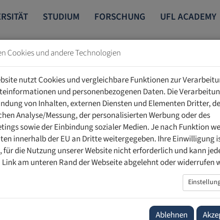
RSITÄT
STUDIUM
FORSCHUNG
UFL ACADEMY
en Cookies und andere Technologien
bsite nutzt Cookies und vergleichbare Funktionen zur Verarbeit
teinformationen und personenbezogenen Daten. Die Verarbeitun
indung von Inhalten, externen Diensten und Elementen Dritter, de
schen Analyse/Messung, der personalisierten Werbung oder des
ings sowie der Einbindung sozialer Medien. Je nach Funktion w
udia Seitz beim AI for Good Summit 2025 der
ten innerhalb der EU an Dritte weitergegeben. Ihre Einwilligung is
ig, für die Nutzung unserer Website nicht erforderlich und kann jed
tionen
 Link am unteren Rand der Webseite abgelehnt oder widerrufen 
Einstellun
itz sprach auf Einladung der WHO beim AI for Good Summit der
n Genf über verantwortungsvolle Nutzung der KI in der Medizin.
Ablehnen
Akze