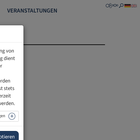
VERANSTALTUNGEN
ung von
g dient
r
erden
t stets
erzeit
werden.
gen
ptieren