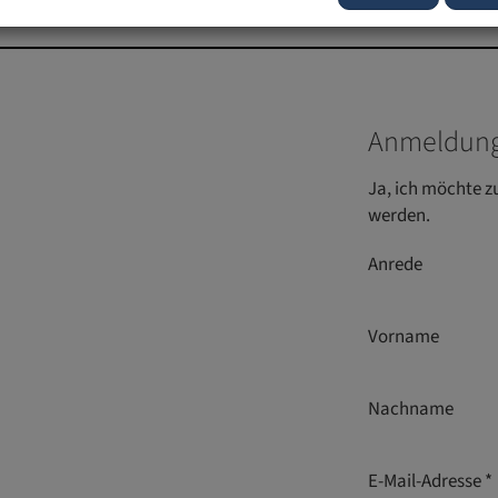
Anmeldung
Ja, ich möchte z
werden.
Anrede
Vorname
Nachname
E-Mail-Adresse *