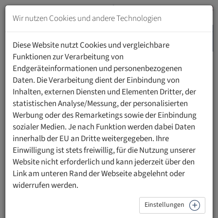
Zum
Inhalt
Wir nutzen Cookies und andere Technologien
springen
MENU
Zur
Diese Website nutzt Cookies und vergleichbare
Navigation
Funktionen zur Verarbeitung von
springen
Endgeräteinformationen und personenbezogenen
HOME
PERSONEN
Daten. Die Verarbeitung dient der Einbindung von
Inhalten, externen Diensten und Elementen Dritter, der
statistischen Analyse/Messung, der personalisierten
Werbung oder des Remarketings sowie der Einbindung
sozialer Medien. Je nach Funktion werden dabei Daten
Dr. scient. med. Daniela Purin
innerhalb der EU an Dritte weitergegeben. Ihre
Einwilligung ist stets freiwillig, für die Nutzung unserer
Leiterin Stabsstelle Forschung
Website nicht erforderlich und kann jederzeit über den
Leiterin International Office
Link am unteren Rand der Webseite abgelehnt oder
widerrufen werden.
Kontakt
Einstellungen
Tel.:
+423 222 40 13