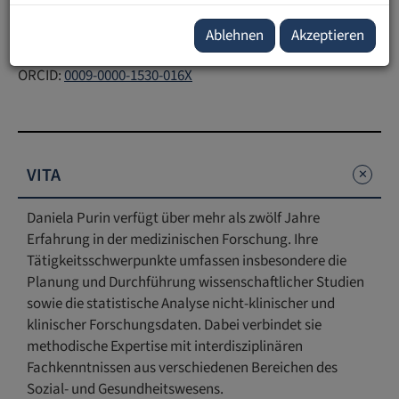
E-Mail:
stabsstelle.forschung
@
ufl
.
li
Forschungsportal:
Publikationen mit UFL Beteiligung
Ablehnen
Akzeptieren
LinkedIn:
daniela-purin-zanolin-0a6148121
ORCID:
0009-0000-1530-016X
VITA
Daniela Purin verfügt über mehr als zwölf Jahre
Erfahrung in der medizinischen Forschung. Ihre
Tätigkeitsschwerpunkte umfassen insbesondere die
Planung und Durchführung wissenschaftlicher Studien
sowie die statistische Analyse nicht-klinischer und
klinischer Forschungsdaten. Dabei verbindet sie
methodische Expertise mit interdisziplinären
Fachkenntnissen aus verschiedenen Bereichen des
Sozial- und Gesundheitswesens.