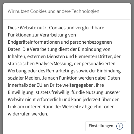
Zum
Inhalt
Wir nutzen Cookies und andere Technologien
springen
MENU
Zur
Diese Website nutzt Cookies und vergleichbare
Navigation
Funktionen zur Verarbeitung von
springen
Endgeräteinformationen und personenbezogenen
HOME
PERSONEN
Daten. Die Verarbeitung dient der Einbindung von
Inhalten, externen Diensten und Elementen Dritter, der
statistischen Analyse/Messung, der personalisierten
Werbung oder des Remarketings sowie der Einbindung
sozialer Medien. Je nach Funktion werden dabei Daten
Univ.-Prof. Dr. Marion Albers
innerhalb der EU an Dritte weitergegeben. Ihre
Einwilligung ist stets freiwillig, für die Nutzung unserer
Website nicht erforderlich und kann jederzeit über den
Kontakt
Link am unteren Rand der Webseite abgelehnt oder
https://www.ufl.li/personen/univ-prof-dr-marion-albers
widerrufen werden.
Einstellungen