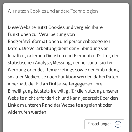
Zum
Inhalt
Wir nutzen Cookies und andere Technologien
springen
MENU
Zur
Diese Website nutzt Cookies und vergleichbare
Navigation
Funktionen zur Verarbeitung von
springen
Endgeräteinformationen und personenbezogenen
HOME
VERANSTALTUNGEN
FORTPFLANZUNGSMEDIZIN
Daten. Die Verarbeitung dient der Einbindung von
Inhalten, externen Diensten und Elementen Dritter, der
statistischen Analyse/Messung, der personalisierten
Diese Veranstaltung hat bereits stattgefunden
Werbung oder des Remarketings sowie der Einbindung
sozialer Medien. Je nach Funktion werden dabei Daten
Fortpflanzungsmedizin - Medizinische
innerhalb der EU an Dritte weitergegeben. Ihre
Einwilligung ist stets freiwillig, für die Nutzung unserer
und rechtliche Aspekte
Website nicht erforderlich und kann jederzeit über den
Link am unteren Rand der Webseite abgelehnt oder
widerrufen werden.
Veranstaltung am Donnerstag, 11.
Einstellungen