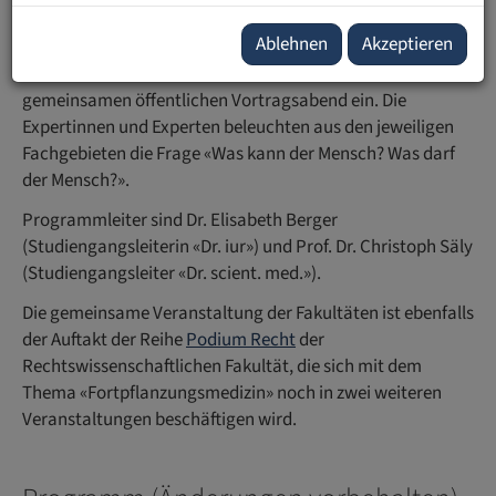
November 2021 ab 18.00 Uhr
Ablehnen
Akzeptieren
Die Medizinisch-Wissenschaftliche Fakultät und die
Rechtswissenschaftliche Fakultät der UFL laden zum
gemeinsamen öffentlichen Vortragsabend ein. Die
Expertinnen und Experten beleuchten aus den jeweiligen
Fachgebieten die Frage «Was kann der Mensch? Was darf
der Mensch?».
Programmleiter sind Dr. Elisabeth Berger
(Studiengangsleiterin «Dr. iur») und Prof. Dr. Christoph Säly
(Studiengangsleiter «Dr. scient. med.»).
Die gemeinsame Veranstaltung der Fakultäten ist ebenfalls
der Auftakt der Reihe
Podium Recht
der
Rechtswissenschaftlichen Fakultät, die sich mit dem
Thema «Fortpflanzungsmedizin» noch in zwei weiteren
Veranstaltungen beschäftigen wird.