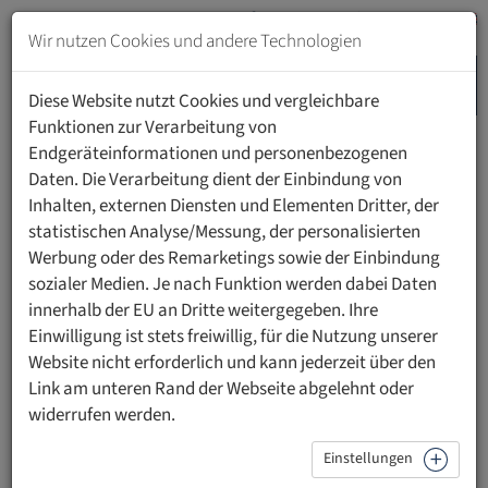
Zum
Inhalt
Wir nutzen Cookies und andere Technologien
springen
MENU
Zur
Diese Website nutzt Cookies und vergleichbare
Navigation
Funktionen zur Verarbeitung von
springen
Endgeräteinformationen und personenbezogenen
HOME
UNIVERSITÄT
NEWS
ANMELDUNG UFL NEWS
Daten. Die Verarbeitung dient der Einbindung von
Inhalten, externen Diensten und Elementen Dritter, der
statistischen Analyse/Messung, der personalisierten
Anmeldung UFL News
Werbung oder des Remarketings sowie der Einbindung
sozialer Medien. Je nach Funktion werden dabei Daten
Ja, ich möchte zukünftig per E-Mail über News der UFL
innerhalb der EU an Dritte weitergegeben. Ihre
informiert werden.
Einwilligung ist stets freiwillig, für die Nutzung unserer
Website nicht erforderlich und kann jederzeit über den
Anrede
Link am unteren Rand der Webseite abgelehnt oder
widerrufen werden.
Einstellungen