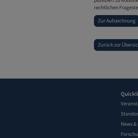
publiziert zu Roboti
rechtlichen Fragest
Zur Aufzeichnung
Zurück zur Übersi
Quickl
Veranst
Standor
News & 
Forschu