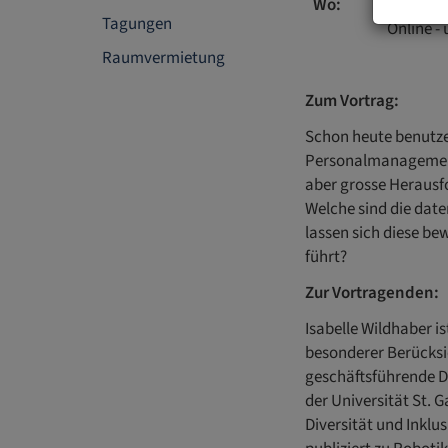
Wo:
UFL, Hör
Tagungen
Online -
Raumvermietung
Zum Vortrag:
Schon heute benutz
Personalmanagement. 
aber grosse Herausf
Welche sind die date
lassen sich diese be
führt?
Zur Vortragenden:
Isabelle Wildhaber is
besonderer Berücksic
geschäftsführende Di
der Universität St. G
Diversität und Inklus