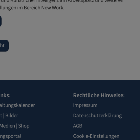
k und Künstlicher Intelligenz am Arbeitsplatz und weiteren
ellungen im Bereich New Work.
cht
inks:
Rechtliche Hinweise:
altungskalender
Impressum
t
|
Bilder
Datenschutzerklärung
Medien
|
Shop
AGB
ngsportal
Cookie-Einstellungen