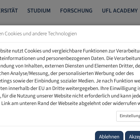
RSITÄT
STUDIUM
FORSCHUNG
UFL ACADEMY
en Cookies und andere Technologien
GEN
DETAILS
bsite nutzt Cookies und vergleichbare Funktionen zur Verarbeit
teinformationen und personenbezogenen Daten. Die Verarbeitun
indung von Inhalten, externen Diensten und Elementen Dritter, de
schen Analyse/Messung, der personalisierten Werbung oder des
ings sowie der Einbindung sozialer Medien. Je nach Funktion w
ht «Algorithmische Systeme im
ten innerhalb der EU an Dritte weitergegeben. Ihre Einwilligung is
ig, für die Nutzung unserer Website nicht erforderlich und kann jed
nagement – Rechtliche Fallstricke
 Link am unteren Rand der Webseite abgelehnt oder widerrufen 
ag, 11. Mai 2023 18.30 bis 20.30 Uhr
Einstellun
 Isabelle Wildhaber
Ablehnen
Akze