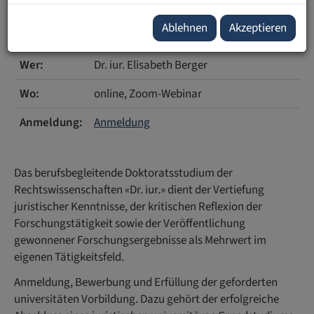
Wann:
Dienstag, 18. Februar 2025 18.00 bis
Ablehnen
Akzeptieren
19.00 Uhr
Wer:
Dr. iur. Elisabeth Berger
Wo:
online,
Zoom-Webinar
Anmeldung:
Anmeldung
Das berufsbegleitende Doktoratsstudium der
Rechtswissenschaften «Dr. iur.» dient der Vertiefung
juristischer Kenntnisse, der kritischen Reflexion der
Forschungstätigkeit sowie der Veröffentlichung
gewonnener Forschungsergebnisse als Mehrwert im
eigenen Tätigkeitsfeld.
Anmeldung, Bewerbung und Erfüllung der geforderten
universitäten Vorbildung. Dazu gehört der erfolgreiche