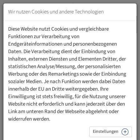
Zum
Inhalt
Wir nutzen Cookies und andere Technologien
springen
MENU
Zur
Diese Website nutzt Cookies und vergleichbare
Navigation
Funktionen zur Verarbeitung von
springen
Endgeräteinformationen und personenbezogenen
HOME
VERANSTALTUNGEN
DETAILS
Daten. Die Verarbeitung dient der Einbindung von
Inhalten, externen Diensten und Elementen Dritter, der
statistischen Analyse/Messung, der personalisierten
Werbung oder des Remarketings sowie der Einbindung
sozialer Medien. Je nach Funktion werden dabei Daten
Zurück
innerhalb der EU an Dritte weitergegeben. Ihre
zur
Online Infoanlass:
Einwilligung ist stets freiwillig, für die Nutzung unserer
Übersicht
Website nicht erforderlich und kann jederzeit über den
Berufsbegleitendes
Link am unteren Rand der Webseite abgelehnt oder
Doktoratsstudium der
widerrufen werden.
Rechtswissenschaften
Einstellungen