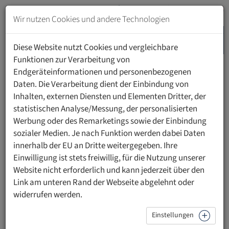
Zum
Inhalt
Wir nutzen Cookies und andere Technologien
springen
MENU
Zur
Diese Website nutzt Cookies und vergleichbare
Navigation
Funktionen zur Verarbeitung von
springen
Endgeräteinformationen und personenbezogenen
HOME
VERANSTALTUNGEN
TAGUNGEN
Daten. Die Verarbeitung dient der Einbindung von
ANMELDUNG KOLLOQUIA
Inhalten, externen Diensten und Elementen Dritter, der
statistischen Analyse/Messung, der personalisierten
Werbung oder des Remarketings sowie der Einbindung
Anmeldung zur Veranstaltung
sozialer Medien. Je nach Funktion werden dabei Daten
innerhalb der EU an Dritte weitergegeben. Ihre
Einwilligung ist stets freiwillig, für die Nutzung unserer
5. KOLLOQUIA Triesen 2026
Website nicht erforderlich und kann jederzeit über den
«Wirklichkeit und Weltanschauung. Ideologiekritik in
Link am unteren Rand der Webseite abgelehnt oder
den Sozialwissenschaften»
widerrufen werden.
Datum
am 27. und 28. November 2026 -
Einstellungen
ganztägig