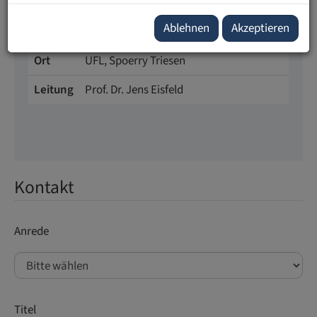
Dauer
2 Tage | Zeit 09.00–
Ablehnen
Akzeptieren
17.30 Uhr
Ort
UFL, Spoerry Triesen
Leitung
Prof. Dr. Jens Eisfeld
Kontakt
Anrede
Titel