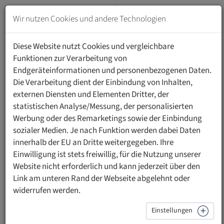
Zum
Inhalt
Wir nutzen Cookies und andere Technologien
springen
MENU
Zur
Diese Website nutzt Cookies und vergleichbare
Navigation
Funktionen zur Verarbeitung von
springen
Endgeräteinformationen und personenbezogenen Daten.
HOME
VERANSTALTUNGEN
DETAILS
Die Verarbeitung dient der Einbindung von Inhalten,
externen Diensten und Elementen Dritter, der
statistischen Analyse/Messung, der personalisierten
Werbung oder des Remarketings sowie der Einbindung
sozialer Medien. Je nach Funktion werden dabei Daten
Zurück
innerhalb der EU an Dritte weitergegeben. Ihre
zur
Vortragsabend mit
Einwilligung ist stets freiwillig, für die Nutzung unserer
Übersicht
Website nicht erforderlich und kann jederzeit über den
Publikumsgespräch anlässlich
Link am unteren Rand der Webseite abgelehnt oder
10 Jahre Gartenkooperative
widerrufen werden.
Liechtenstein Werdenberg e.G.
Einstellungen