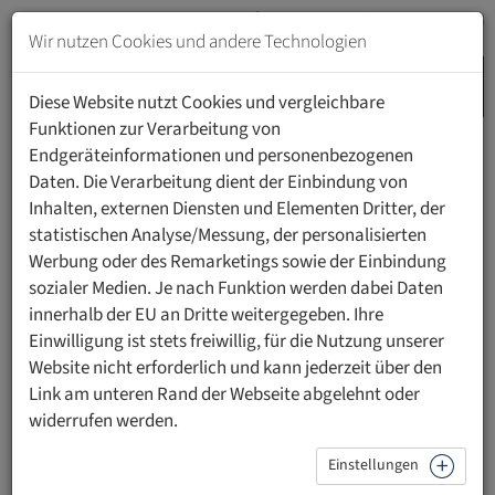
Zum
Inhalt
Wir nutzen Cookies und andere Technologien
springen
MENU
Zur
Diese Website nutzt Cookies und vergleichbare
Navigation
Funktionen zur Verarbeitung von
springen
Endgeräteinformationen und personenbezogenen
HOME
FORSCHUNG
Daten. Die Verarbeitung dient der Einbindung von
INSTITUT FÜR LIECHTENSTEINISCHES RECHT UND
Inhalten, externen Diensten und Elementen Dritter, der
RECHTSTHEORIE
KOLLOQUIA TRIESEN
THEORETISCHE AUSRICHTUNG
statistischen Analyse/Messung, der personalisierten
Werbung oder des Remarketings sowie der Einbindung
sozialer Medien. Je nach Funktion werden dabei Daten
KOLLOQUIA Triesen
innerhalb der EU an Dritte weitergegeben. Ihre
Einwilligung ist stets freiwillig, für die Nutzung unserer
II. Theoretische Ausrichtung
Website nicht erforderlich und kann jederzeit über den
Link am unteren Rand der Webseite abgelehnt oder
Die «KOLLOQUIA Triesen» steht den Vertretern aller
widerrufen werden.
wissenschaftstheoretischer Überzeugungen offen. Das ist
schon deshalb notwendig, weil die Lösung zahlreicher
Einstellungen
Probleme zwischen den verschiedenen