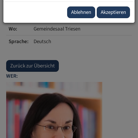
17.00 Uhr
Ablehnen
Akzeptieren
Wer:
Tit. Prof. Dr. Marie-Louise Gächter
Wo:
Gemeindesaal Triesen
Sprache:
Deutsch
Zurück zur Übersicht
WER: