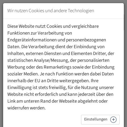
Zum
Inhalt
Wir nutzen Cookies und andere Technologien
springen
MENU
Zur
Diese Website nutzt Cookies und vergleichbare
Navigation
Funktionen zur Verarbeitung von
springen
Endgeräteinformationen und personenbezogenen
HOME
VERANSTALTUNGEN
DETAILS
Daten. Die Verarbeitung dient der Einbindung von
Inhalten, externen Diensten und Elementen Dritter, der
statistischen Analyse/Messung, der personalisierten
Werbung oder des Remarketings sowie der Einbindung
sozialer Medien. Je nach Funktion werden dabei Daten
Zurück
innerhalb der EU an Dritte weitergegeben. Ihre
zur
8. Fortbildungsseminar zur
Einwilligung ist stets freiwillig, für die Nutzung unserer
Übersicht
Website nicht erforderlich und kann jederzeit über den
Datenschutz-Grundverordnung
Link am unteren Rand der Webseite abgelehnt oder
(DSGVO)
widerrufen werden.
Einstellungen
Wann:
Mittwoch, 25. November 2026 09.00 bis