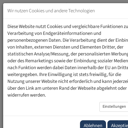
Zum
Inhalt
Wir nutzen Cookies und andere Technologien
springen
MENU
Zur
Diese Website nutzt Cookies und vergleichbare Funktionen zu
Navigation
Verarbeitung von Endgeräteinformationen und
springen
personenbezogenen Daten. Die Verarbeitung dient der Einbi
HOME
WEITERBILDUNG
INHALTE
von Inhalten, externen Diensten und Elementen Dritter, der
GRUNDLAGEN DER GENOMISCHEN MEDIZIN
statistischen Analyse/Messung, der personalisierten Werbun
Modul A: Grundlagen der
oder des Remarketings sowie der Einbindung sozialer Medien
genomischen Medizin
nach Funktion werden dabei Daten innerhalb der EU an Dritt
weitergegeben. Ihre Einwilligung ist stets freiwillig, für die
Nutzung unserer Website nicht erforderlich und kann jederzei
Unterrichtstage
6 Tage
über den Link am unteren Rand der Webseite abgelehnt oder
widerrufen werden.
Umfang ECTS-KP
5 ECTS-KP
Einstellungen
Modulleiter
Prof. Dr. Andreas Huber
Ablehnen
Akzepti