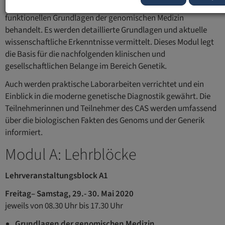
In diesem Modul werden die molekularen, biochemischen und
funktionellen Grundlagen der genomischen Medizin
behandelt. Es werden detaillierte Grundlagen und aktuelle
wissenschaftliche Erkenntnisse vermittelt. Dieses Modul legt
die Basis für die nachfolgenden klinischen und
gesellschaftlichen Belange im Bereich Genetik.
Auch werden praktische Laborarbeiten verrichtet und ein
Einblick in die moderne genetische Diagnostik gewährt. Die
Teilnehmerinnen und Teilnehmer des CAS werden umfassend
über die biologischen Fakten des Genoms und der Generik
informiert.
Modul A: Lehrblöcke
Lehrveranstaltungsblock A1
Freitag– Samstag, 29.- 30. Mai 2020
jeweils von 08.30 Uhr bis 17.30 Uhr
Grundlagen der genomischen Medizin