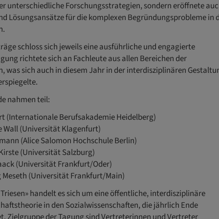
er unterschiedliche Forschungsstrategien, sondern eröffnete au
und Lösungsansätze für die komplexen Begründungsprobleme in 
n.
träge schloss sich jeweils eine ausführliche und engagierte
agung richtete sich an Fachleute aus allen Bereichen der
, was sich auch in diesem Jahr in der interdisziplinären Gestaltu
rspiegelte.
e nahmen teil:
bert (Internationale Berufsakademie Heidelberg)
ke Wall (Universität Klagenfurt)
llmann (Alice Salomon Hochschule Berlin)
Kirste (Universität Salzburg)
Haack (Universität Frankfurt/Oder)
g Meseth (Universität Frankfurt/Main)
riesen» handelt es sich um eine öffentliche, interdisziplinäre
aftstheorie in den Sozialwissenschaften, die jährlich Ende
. Zielgruppe der Tagung sind Vertreterinnen und Vertreter