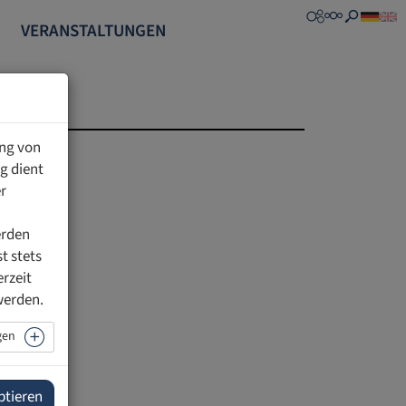
VERANSTALTUNGEN
ung von
g dient
r
erden
t stets
erzeit
werden.
gen
ptieren