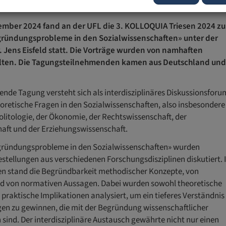
ember 2024 fand an der UFL die 3. KOLLOQUIA Triesen 2024 z
ründungsprobleme in den Sozialwissenschaften» unter der
r. Jens Eisfeld statt. Die Vorträge wurden von namhaften
lten. Die Tagungsteilnehmenden kamen aus Deutschland un
ndende Tagung versteht sich als interdisziplinäres Diskussionsforu
oretische Fragen in den Sozialwissenschaften, also insbesondere
Politologie, der Ökonomie, der Rechtswissenschaft, der
aft und der Erziehungswissenschaft.
gründungsprobleme in den Sozialwissenschaften» wurden
stellungen aus verschiedenen Forschungsdisziplinen diskutiert. 
n stand die Begründbarkeit methodischer Konzepte, von
 von normativen Aussagen. Dabei wurden sowohl theoretische
praktische Implikationen analysiert, um ein tieferes Verständnis
en zu gewinnen, die mit der Begründung wissenschaftlicher
ind. Der interdisziplinäre Austausch gewährte nicht nur einen