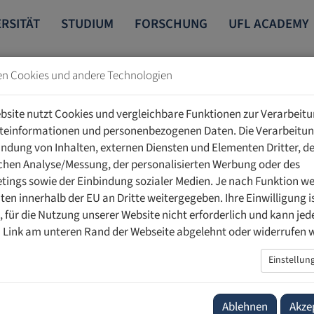
RSITÄT
STUDIUM
FORSCHUNG
UFL ACADEMY
en Cookies und andere Technologien
bsite nutzt Cookies und vergleichbare Funktionen zur Verarbeit
teinformationen und personenbezogenen Daten. Die Verarbeitun
indung von Inhalten, externen Diensten und Elementen Dritter, de
schen Analyse/Messung, der personalisierten Werbung oder des
ings sowie der Einbindung sozialer Medien. Je nach Funktion w
närer Austausch von Expertinnen und
ten innerhalb der EU an Dritte weitergegeben. Ihre Einwilligung is
ig, für die Nutzung unserer Website nicht erforderlich und kann jed
 den Sozialwissenschaften
 Link am unteren Rand der Webseite abgelehnt oder widerrufen 
medienmitteilung
forschung
Einstellun
neralthema «Begründungsprobleme in den
n» an der Privaten Universität im Fürstentum Liechtenstein
Ablehnen
Akze