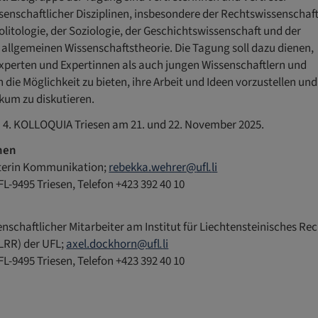
senschaftlicher Disziplinen, insbesondere der Rechtswissenschaft
litologie, der Soziologie, der Geschichtswissenschaft und der
 allgemeinen Wissenschaftstheorie. Die Tagung soll dazu dienen,
Experten und Expertinnen als auch jungen Wissenschaftlern und
 die Möglichkeit zu bieten, ihre Arbeit und Ideen vorzustellen und
kum zu diskutieren.
:
4. KOLLOQUIA Triesen am 21. und 22. November 2025.
nen
iterin Kommunikation;
rebekka.wehrer
@
ufl
.
li
FL-9495 Triesen, Telefon +423 392 40 10
nschaftlicher Mitarbeiter am Institut für Liechtensteinisches Re
ILRR) der UFL;
axel.dockhorn
@
ufl
.
li
FL-9495 Triesen, Telefon +423 392 40 10