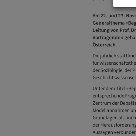
Am 22. und 23. Nov
Generalthema «Beg
Leitung von Prof. D
Vortragenden geha
Österreich.
Die jährlich stattfi
für wissenschaftsthe
der Soziologie, der 
Geschichtswissensch
Unter dem Titel «Be
entsprechende Frage
Zentrum der Debatte
Modellannahmen und
Grundlagen als auch 
der Herausforderung
Aussagen verbunden s