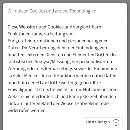
Zum
Inhalt
Wir nutzen Cookies und andere Technologien
springen
MENU
Zur
Diese Website nutzt Cookies und vergleichbare
Navigation
Funktionen zur Verarbeitung von
springen
Endgeräteinformationen und personenbezogenen
HOME
UNIVERSITÄT
FAKULTÄTEN
Daten. Die Verarbeitung dient der Einbindung von
RECHTSWISSENSCHAFTLICHE FAKULTÄT
Inhalten, externen Diensten und Elementen Dritter, der
INTERNATIONAL CENTER (CIPIL)
statistischen Analyse/Messung, der personalisierten
Werbung oder des Remarketings sowie der Einbindung
International Center for
sozialer Medien. Je nach Funktion werden dabei Daten
innerhalb der EU an Dritte weitergegeben. Ihre
Intellectual Property and
Einwilligung ist stets freiwillig, für die Nutzung unserer
Website nicht erforderlich und kann jederzeit über den
Innovation Law (CIPIL)
Link am unteren Rand der Webseite abgelehnt oder
widerrufen werden.
In der globalisierten Wissensökonomie des 21.
Jahrhunderts gewinnt das geistige Eigentum zunehmend
Einstellungen
an Bedeutung für die Wettbewerbsfähigkeit von