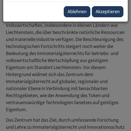
Unternehmen sowie von Forschungseinrichtungen und
Universitäten. Damit wird es auch zunehmend wichtig für
Ablehnen
Akzeptieren
den wirtschaftlichen Erfolg von gesamten
Volkswirtschaften, insbesondere in kleinen Ländern wie
Liechtenstein, die über beschränkte natürliche Ressourcen
und materielle Industrie verfügen. Die Beschleunigung des
technologischen Fortschritts steigert noch weiter die
Bedeutung des Immaterialgüterrechts für betriebs- und
volkswirtschaftliche Wertschöpfung aus geistigem
Eigentum am Standort Liechtenstein. Vor diesem
Hintergrund widmet sich das Zentrum dem
Immaterialgüterrecht auf globaler, regionaler und
nationaler Ebene in Verbindung mit benachbarten
Rechtsgebieten, wie der Anwendung des Token und
vertrauenswürdige Technologien Gesetzes auf geistiges
Eigentum.
Das Zentrum hat das Ziel, durch umfassende Forschung
und Lehre zu Immaterialgüterrecht und Innovationsschutz